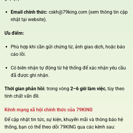
Email chính thức:
cskh@79king.com
(xem thông tin cập
nhật tại website).
Ưu điểm:
Phù hợp khi cần gửi chứng từ, ảnh giao dịch, hoặc báo
cáo lỗi.
Có biên nhận tự động từ hệ thống để xác nhận yêu cầu
đã được ghi nhận.
Thời gian phản hồi:
trong vòng
2–6 giờ làm việc
, tùy theo
tính chất vấn đề.
Kênh mạng xã hội chính thức của 79KING
Để cập nhật tin tức, sự kiện, khuyến mãi và thông báo hệ
thống, bạn có thể theo dõi 79KING qua các kênh sau: