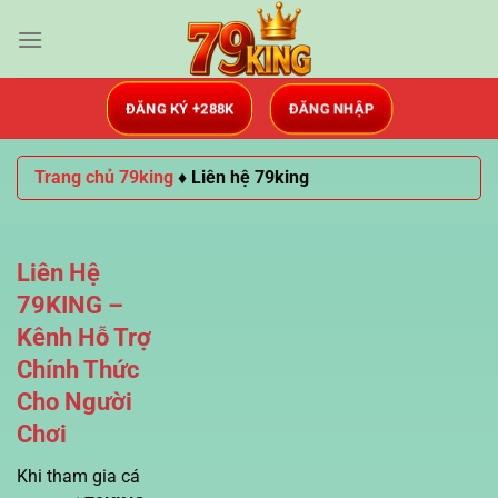
Chuyển
đến
nội
dung
ĐĂNG NHẬP
ĐĂNG KÝ +288K
Trang chủ 79king
♦️
Liên hệ 79king
Liên Hệ
79KING –
Kênh Hỗ Trợ
Chính Thức
Cho Người
Chơi
Khi tham gia cá