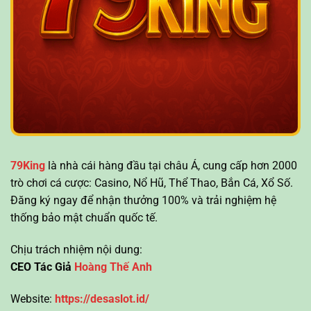
79King
là nhà cái hàng đầu tại châu Á, cung cấp hơn 2000
trò chơi cá cược: Casino, Nổ Hũ, Thể Thao, Bắn Cá, Xổ Số.
Đăng ký ngay để nhận thưởng 100% và trải nghiệm hệ
thống bảo mật chuẩn quốc tế.
Chịu trách nhiệm nội dung:
CEO Tác Giả
Hoàng Thế Anh
Website:
https://desaslot.id/