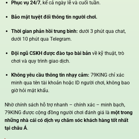
Phục vụ 24/7
, kể cả ngày lễ và cuối tuần.
Bảo mật tuyệt đối thông tin người chơi.
Thời gian phản hồi trung bình:
dưới 3 phút qua chat,
dưới 10 phút qua Telegram.
Đội ngũ CSKH được đào tạo bài bản
về kỹ thuật, trò
chơi và quy trình giao dịch.
Không yêu cầu thông tin nhạy cảm:
79KING chỉ xác
minh qua tên tài khoản hoặc ID người chơi, không bao
giờ hỏi mật khẩu.
Nhờ chính sách hỗ trợ nhanh – chính xác – minh bạch,
79KING được cộng đồng người chơi đánh giá là
một trong
những nhà cái có dịch vụ chăm sóc khách hàng tốt nhất
tại châu Á
.