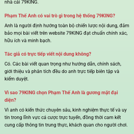
nhà cái 79KING.
Phạm Thế Anh có vai trò gì trong hệ thống 79KING?
Anh là người định hướng toàn bộ chiến lược nội dung, đảm
bảo mọi bài viết trên website 79KING đạt chuẩn chính xác,
hữu ích và minh bạch.
Tác giả có trực tiếp viết nội dung không?
Có. Các bài viết quan trọng như hướng dẫn, chính sách,
giới thiệu và phân tích đều do anh trực tiếp biên tập và
kiểm duyệt.
Vì sao 79KING chọn Phạm Thế Anh là gương mặt đại
diện?
Vì anh có kiến thức chuyên sâu, kinh nghiệm thực tế và uy
tín trong lĩnh vực cá cược trực tuyến, đồng thời cam kết
cung cấp thông tin trung thực, khách quan cho người chơi.