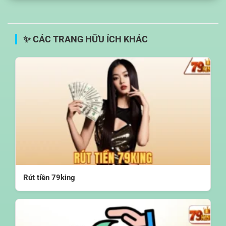
✨ CÁC TRANG HỮU ÍCH KHÁC
Rút tiền 79king