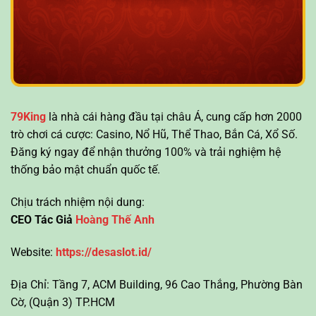
79King
là nhà cái hàng đầu tại châu Á, cung cấp hơn 2000
trò chơi cá cược: Casino, Nổ Hũ, Thể Thao, Bắn Cá, Xổ Số.
Đăng ký ngay để nhận thưởng 100% và trải nghiệm hệ
thống bảo mật chuẩn quốc tế.
Chịu trách nhiệm nội dung:
CEO Tác Giả
Hoàng Thế Anh
Website:
https://desaslot.id/
Địa Chỉ: Tầng 7, ACM Building, 96 Cao Thắng, Phường Bàn
Cờ, (Quận 3) TP.HCM