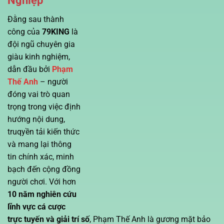
Đằng sau thành
công của
79KING
là
đội ngũ chuyên gia
giàu kinh nghiệm,
dẫn đầu bởi
Phạm
Thế Anh
– người
đóng vai trò quan
trọng trong việc định
hướng nội dung,
truqyền tải kiến thức
và mang lại thông
tin chính xác, minh
bạch đến cộng đồng
người chơi. Với hơn
10 năm nghiên cứu
lĩnh vực cá cược
trực tuyến và giải trí số
, Phạm Thế Anh là gương mặt bảo