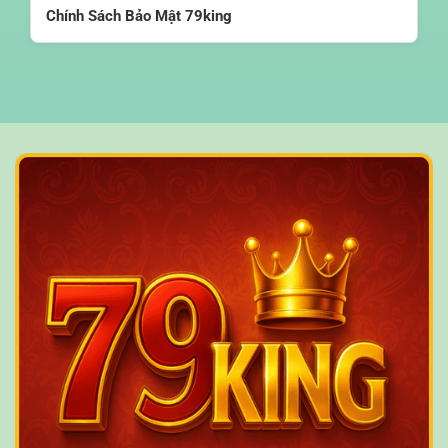
Chính Sách Bảo Mật 79king