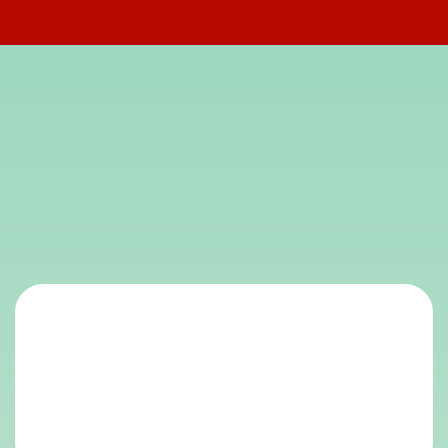
🎁
NHẬN ƯU ĐÃI ĐẶC BIỆT
👉
BẤM NHẬN CODE