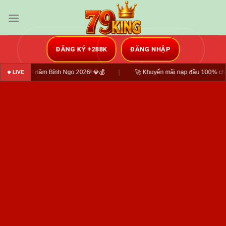
Chuyển
đến
nội
dung
ĐĂNG NHẬP
ĐĂNG KÝ +288K
ãn suốt năm Bính Ngọ 2026! 💎💰
🚀 Khuyến mãi nạp đầu 100% cho thàn
LIVE