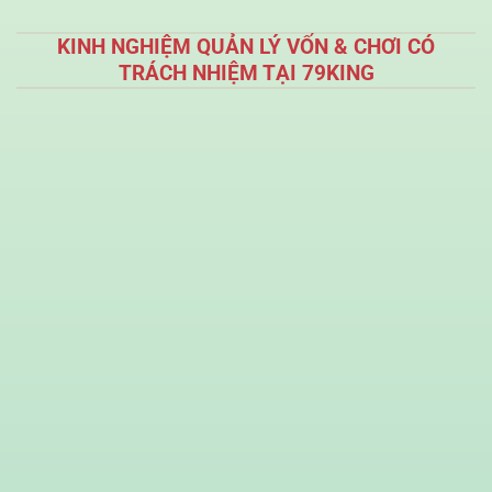
vụ chỉ dành cho người đủ 18 tuổi.
KINH NGHIỆM QUẢN LÝ VỐN & CHƠI CÓ
TRÁCH NHIỆM TẠI 79KING
📖 Nội Dung Chính
Giới Thiệu Nhà Cái 79KING
22
Link Vào 79KING Chính Thức & An Toàn
Th10
Hướng Dẫn Đăng Nhập 79KING
Các Sản Phẩm Cá Cược Nổi Bật Tại 79KING
Hướng Dẫn Đăng Ký 79KING Nhanh Nhất
Nạp Rút 79KING Nhanh – Đa Dạng Phương
Thức
Khuyến Mãi 79KING & Điều Kiện Vòng Cược
Number Game Là Gì? Luật Chơi, Cách Bắt Cầu Và Tỷ Lệ Cược
Tài Xỉu Chi Tiết 2025
Bảo Mật & Công Bằng Tại 79KING
Trong thế giới cá cược trực tuyến, có một trò chơi đơn giản, tốc
Cá Cược Có Trách Nhiệm Tại 79KING
độ [...]