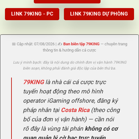
LINK 79KING - PC
LINK 79KING DỰ PHÒNG
📅 Cập nhật: 07/08/2026 | ✍️
Ban biên tập 79KING
— chuyên trang
thông tin & hướng dẫn cá cược
Lưu ý minh bạch: đây là nội dung do chính đơn vị vận hành 79KING
biên soạn, không phải đánh giá độc lập của bên thứ ba.
79KING
là nhà cái cá cược trực
tuyến hoạt động theo mô hình
operator iGaming offshore, đăng ký
pháp nhân tại
Costa Rica
(theo công
bố của đơn vị vận hành) — cần nói
rõ đây là vùng tài phán
không có cơ
quan quản lý cờ bạc trực tuyến
,