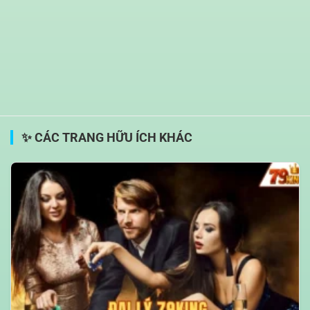
Trải Nghiệm Giao Diện Trang Chủ 79KING
79KING Lừa Đảo Hay Uy Tín? Cách Tự Kiểm
Chứng
Câu Hỏi Thường Gặp Về 79KING (FAQ)
Đánh Giá Tổng Thể & Lời Kết
✨ CÁC TRANG HỮU ÍCH KHÁC
Giới Thiệu Tổng Quan Về Nhà Cái 79KING