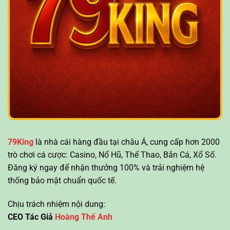
bản chất
, không phải mức độ:
Costa Rica không có
cơ quan quản lý cờ bạc trực tuyến và không cấp giấy
phép cờ bạc
— doanh nghiệp chỉ xin giấy phép kinh
doanh/xử lý dữ liệu do chính quyền cấp hạt cấp, và
không có register công khai nào để tra cứu
. Vì vậy
mức bảo vệ người chơi thấp hơn đáng kể so với
UKGC, MGA Malta hay Isle of Man, và mọi thông tin
giấy phép ở đây nên được coi là
thông tin do nhà
điều hành tự công bố
.
Link Vào 79KING Chính Thức & An Toàn
79King
là nhà cái hàng đầu tại châu Á, cung cấp hơn 2000
Để đảm bảo trải nghiệm mượt mà cho người chơi ở
trò chơi cá cược: Casino, Nổ Hũ, Thể Thao, Bắn Cá, Xổ Số.
mọi thời điểm, người chơi chỉ nên truy cập qua
Đăng ký ngay để nhận thưởng 100% và trải nghiệm hệ
đường link chính thức (như desaslot.id) để tránh
thống bảo mật chuẩn quốc tế.
website giả mạo.
Chịu trách nhiệm nội dung:
Link Truy Cập 79KING An Toàn:
CEO Tác Giả
Hoàng Thế Anh