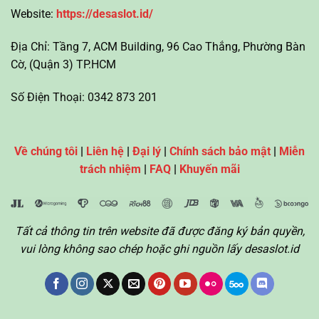
Trang chủ 79KING chính thức:
https://desaslot.id/
Website:
https://desaslot.id/
⚠️
Lưu ý:
Người chơi nên truy cập 79KING qua đường
Địa Chỉ: Tầng 7, ACM Building, 96 Cao Thắng, Phường Bàn
dẫn chính thống (desaslot.id) để tránh website giả
Cờ, (Quận 3) TP.HCM
mạo. Khi gặp sự cố truy cập, hãy đổi DNS sang
1.1.1.1 (Cloudflare) hoặc 8.8.8.8 (Google), hoặc ưu
Số Điện Thoại: 0342 873 201
tiên tải app 79KING (đi qua API độc lập). Tuyệt đối
không click vào các link rác trên Telegram hay Zalo.
Về chúng tôi
|
Liên hệ
|
Đại lý
|
Chính sách bảo mật
|
Miễn
Đăng Nhập 79KING & Xử Lý Khi Không Vào Được
trách nhiệm
|
FAQ
|
Khuyến mãi
Đăng nhập 79KING theo 3 bước: (1) mở trang chủ
chính thức
desaslot.id
và kiểm tra ổ khóa HTTPS; (2)
nhập tên đăng nhập và mật khẩu; (3) xác thực 2FA
Tất cả thông tin trên website đã được đăng ký bản quyền,
Google Authenticator nếu đã bật. Quên mật khẩu thì
vui lòng không sao chép hoặc ghi nguồn lấy desaslot.id
chọn “Quên mật khẩu” để đặt lại qua email/SĐT đã
đăng ký; nếu nhập sai nhiều lần khiến tài khoản tạm
khóa, hãy liên hệ CSKH.
Nếu link đăng nhập 79KING bị nhà mạng chặn: đổi