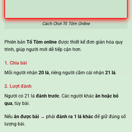
Cách Chơi Tổ Tôm Online
Phiên bản
Tổ Tôm online
được thiết kế đơn giản hóa quy
trình, giúp người mới dễ tiếp cận hơn.
1. Chia bài
Mỗi người nhận
20 lá
, riêng người cầm cái nhận
21 lá
.
2. Lượt đánh
Người có 21 lá
đánh trước
. Các người khác
ăn hoặc bỏ
qua
, tùy bài.
Nếu
ăn được bài
→ phải
đánh ra 1 lá khác
để giữ đúng số
lượng bài.