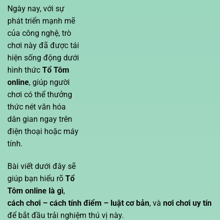
Ngày nay, với sự
phát triển mạnh mẽ
của công nghệ, trò
chơi này đã được tái
hiện sống động dưới
hình thức
Tổ Tôm
online
, giúp người
chơi có thể thưởng
thức nét văn hóa
dân gian ngay trên
điện thoại hoặc máy
tính.
Bài viết dưới đây sẽ
giúp bạn hiểu rõ
Tổ
Tôm online là gì
,
cách chơi – cách tính điểm – luật cơ bản
, và
nơi chơi uy tín
để bắt đầu trải nghiệm thú vị này.