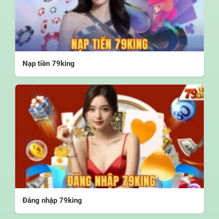
Nạp tiền 79king
Đăng nhập 79king