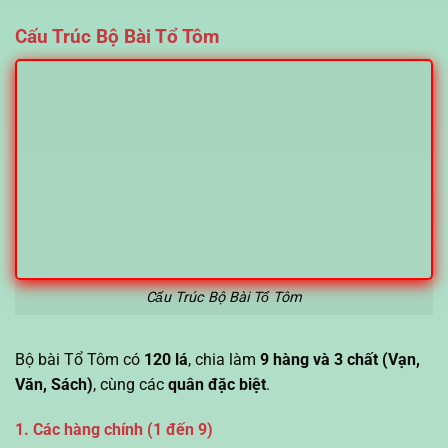
Cấu Trúc Bộ Bài Tổ Tôm
Cấu Trúc Bộ Bài Tổ Tôm
Bộ bài Tổ Tôm có
120 lá
, chia làm
9 hàng và 3 chất (Vạn,
Văn, Sách)
, cùng các
quân đặc biệt
.
1. Các hàng chính (1 đến 9)