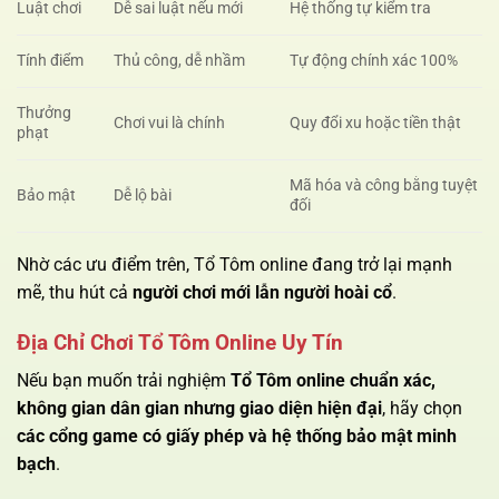
Luật chơi
Dễ sai luật nếu mới
Hệ thống tự kiểm tra
Tính điểm
Thủ công, dễ nhầm
Tự động chính xác 100%
Thưởng
Chơi vui là chính
Quy đổi xu hoặc tiền thật
phạt
Mã hóa và công bằng tuyệt
Bảo mật
Dễ lộ bài
đối
Nhờ các ưu điểm trên, Tổ Tôm online đang trở lại mạnh
mẽ, thu hút cả
người chơi mới lẫn người hoài cổ
.
Địa Chỉ Chơi Tổ Tôm Online Uy Tín
Nếu bạn muốn trải nghiệm
Tổ Tôm online chuẩn xác,
không gian dân gian nhưng giao diện hiện đại
, hãy chọn
các cổng game có giấy phép và hệ thống bảo mật minh
bạch
.