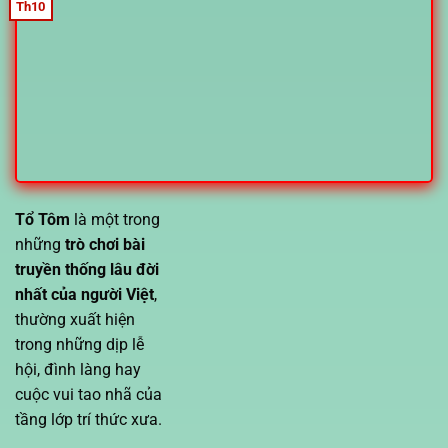
Th10
Tổ Tôm
là một trong
những
trò chơi bài
truyền thống lâu đời
nhất của người Việt
,
thường xuất hiện
trong những dịp lễ
hội, đình làng hay
cuộc vui tao nhã của
tầng lớp trí thức xưa.