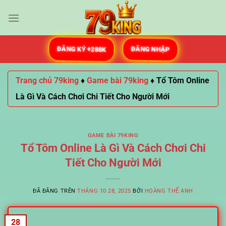
Chuyển
đến
nội
dung
ĐĂNG NHẬP
ĐĂNG KÝ +288K
Trang chủ 79king
♦️
Game bài 79king
♦️
Tổ Tôm Online
Là Gì Và Cách Chơi Chi Tiết Cho Người Mới
GAME BÀI 79KING
Tổ Tôm Online Là Gì Và Cách Chơi Chi
Tiết Cho Người Mới
ĐÃ ĐĂNG TRÊN
THÁNG 10 28, 2025
BỞI
HOÀNG THẾ ANH
28