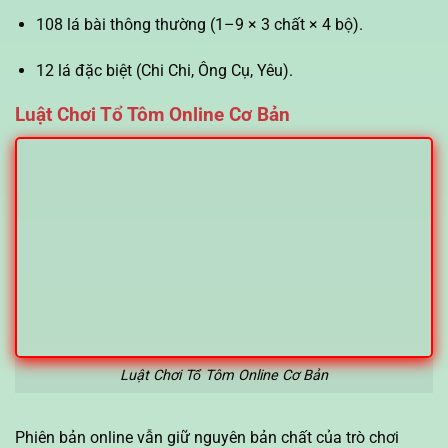
108 lá bài thông thường (1–9 × 3 chất × 4 bộ).
12 lá đặc biệt (Chi Chi, Ông Cụ, Yêu).
Luật Chơi Tổ Tôm Online Cơ Bản
Luật Chơi Tổ Tôm Online Cơ Bản
Phiên bản online vẫn giữ nguyên bản chất của trò chơi