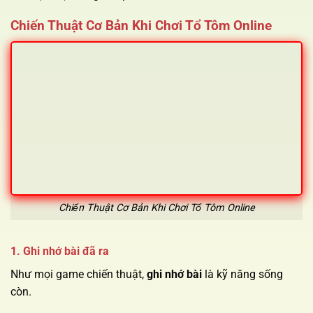
Chiến Thuật Cơ Bản Khi Chơi Tổ Tôm Online
Chiến Thuật Cơ Bản Khi Chơi Tổ Tôm Online
1. Ghi nhớ bài đã ra
Như mọi game chiến thuật,
ghi nhớ bài
là kỹ năng sống
còn.