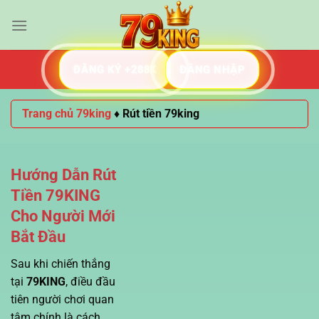
Chuyển
đến
nội
dung
ĐĂNG NHẬP
ĐĂNG KÝ +288K
Trang chủ 79king
♦️
Rút tiền 79king
Hướng Dẫn Rút
Tiền 79KING
Cho Người Mới
Bắt Đầu
Sau khi chiến thắng
tại
79KING
, điều đầu
tiên người chơi quan
tâm chính là cách