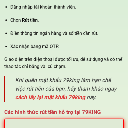
Đăng nhập tài khoản thành viên.
Chọn
Rút tiền
.
Điền thông tin ngân hàng và số tiền cần rút.
Xác nhận bằng mã OTP.
Giao diện trên điện thoại được tối ưu, dễ sử dụng và có thể
thao tác chỉ bằng vài cú chạm.
Khi quên mật khẩu 79king làm hạn chế
việc rút tiền của bạn, hãy tham khảo ngay
cách lấy lại mật khẩu 79king
này.
Các hình thức rút tiền hỗ trợ tại 79KING