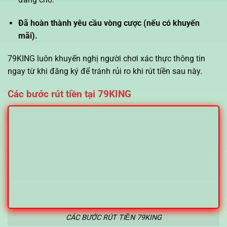
Đã hoàn thành yêu cầu vòng cược (nếu có khuyến
mãi).
79KING luôn khuyến nghị người chơi xác thực thông tin
ngay từ khi đăng ký để tránh rủi ro khi rút tiền sau này.
Các bước rút tiền tại 79KING
CÁC BƯỚC RÚT TIỀN 79KING