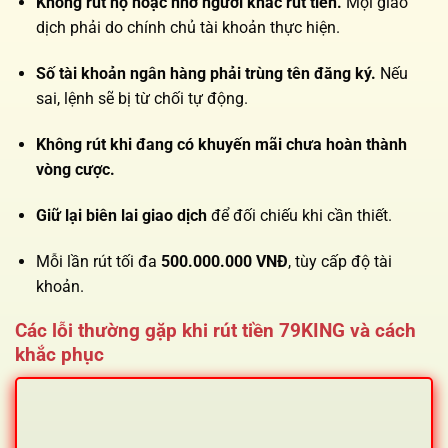
Không rút hộ hoặc nhờ người khác rút tiền.
Mọi giao
dịch phải do chính chủ tài khoản thực hiện.
Số tài khoản ngân hàng phải trùng tên đăng ký.
Nếu
sai, lệnh sẽ bị từ chối tự động.
Không rút khi đang có khuyến mãi chưa hoàn thành
vòng cược.
Giữ lại biên lai giao dịch
để đối chiếu khi cần thiết.
Mỗi lần rút tối đa
500.000.000 VNĐ
, tùy cấp độ tài
khoản.
Các lỗi thường gặp khi rút tiền 79KING và cách
khắc phục