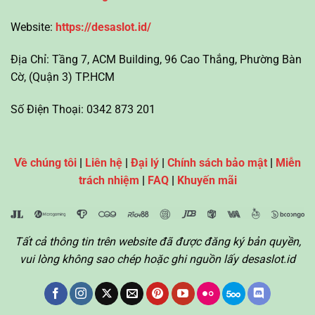
Website:
https://desaslot.id/
Địa Chỉ: Tầng 7, ACM Building, 96 Cao Thắng, Phường Bàn
Cờ, (Quận 3) TP.HCM
Số Điện Thoại: 0342 873 201
Về chúng tôi
|
Liên hệ
|
Đại lý
|
Chính sách bảo mật
|
Miễn
trách nhiệm
|
FAQ
|
Khuyến mãi
Tất cả thông tin trên website đã được đăng ký bản quyền,
vui lòng không sao chép hoặc ghi nguồn lấy desaslot.id