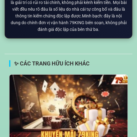
là giải trí có rủi ro tài chính, không phải kênh kiếm tiền. Mọi bài
viết đều nêu rõ đâu là số liệu do nhà cái tự công bố và đâu là
thông tin kiểm chứng độc lập được.Minh bạch: đây là nội
dung do chính đơn vị vận hành 79KING biên soạn, không phải
đánh giá độc lập của bên thứ ba.
✨ CÁC TRANG HỮU ÍCH KHÁC