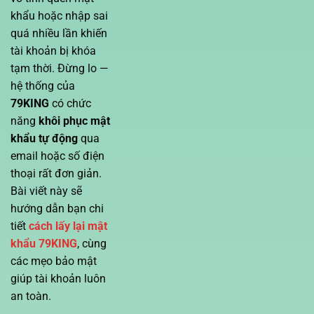
khẩu hoặc nhập sai
quá nhiều lần khiến
tài khoản bị khóa
tạm thời. Đừng lo —
hệ thống của
79KING
có chức
năng
khôi phục mật
khẩu tự động
qua
email hoặc số điện
thoại rất đơn giản.
Bài viết này sẽ
hướng dẫn bạn chi
tiết
cách lấy lại mật
khẩu 79KING
, cùng
các mẹo bảo mật
giúp tài khoản luôn
an toàn.