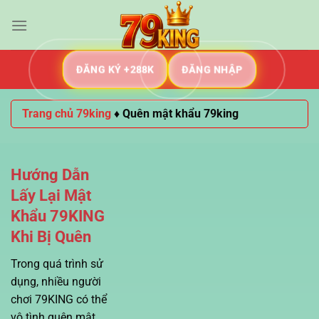
Chuyển
đến
nội
dung
ĐĂNG NHẬP
ĐĂNG KÝ +288K
Trang chủ 79king
♦️
Quên mật khẩu 79king
Hướng Dẫn
Lấy Lại Mật
Khẩu 79KING
Khi Bị Quên
Trong quá trình sử
dụng, nhiều người
chơi 79KING có thể
vô tình quên mật