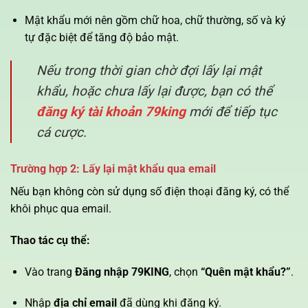
Mật khẩu mới nên gồm chữ hoa, chữ thường, số và ký
tự đặc biệt để tăng độ bảo mật.
Nếu trong thời gian chờ đợi lấy lại mật
khẩu, hoặc chưa lấy lại được, bạn có thể
đăng ký tài khoản 79king
mới để tiếp tục
cá cược.
Trường hợp 2: Lấy lại mật khẩu qua email
Nếu bạn không còn sử dụng số điện thoại đăng ký, có thể
khôi phục qua email.
Thao tác cụ thể:
Vào trang
Đăng nhập 79KING
, chọn
“Quên mật khẩu?”
.
Nhập
địa chỉ email
đã dùng khi đăng ký.