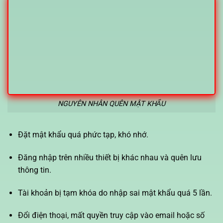
NGUYÊN NHÂN QUÊN MẬT KHẨU
Đặt mật khẩu quá phức tạp, khó nhớ.
Đăng nhập trên nhiều thiết bị khác nhau và quên lưu
thông tin.
Tài khoản bị tạm khóa do nhập sai mật khẩu quá 5 lần.
Đổi điện thoại, mất quyền truy cập vào email hoặc số