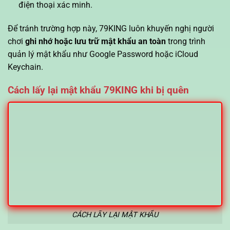
điện thoại xác minh.
Để tránh trường hợp này, 79KING luôn khuyến nghị người
chơi
ghi nhớ hoặc lưu trữ mật khẩu an toàn
trong trình
quản lý mật khẩu như Google Password hoặc iCloud
Keychain.
Cách lấy lại mật khẩu 79KING khi bị quên
CÁCH LẤY LẠI MẬT KHẨU