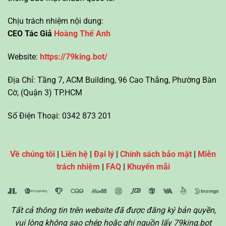
Chịu trách nhiệm nội dung:
CEO Tác Giả
Hoàng Thế Anh
Website:
https://79king.bot/
Địa Chỉ: Tầng 7, ACM Building, 96 Cao Thắng, Phường Bàn
Cờ, (Quận 3) TP.HCM
Số Điện Thoại: 0342 873 201
Về chúng tôi
|
Liên hệ
|
Đại lý
|
Chính sách bảo mật
|
Miễn
trách nhiệm
|
FAQ
|
Khuyến mãi
Tất cả thông tin trên website đã được đăng ký bản quyền,
vui lòng không sao chép hoặc ghi nguồn lấy 79king.bot