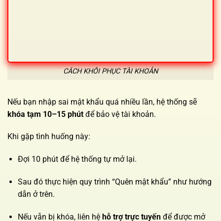
CÁCH KHÔI PHỤC TÀI KHOẢN
Nếu bạn nhập sai mật khẩu quá nhiều lần, hệ thống sẽ
khóa tạm 10–15 phút
để bảo vệ tài khoản.
Khi gặp tình huống này:
Đợi 10 phút để hệ thống tự mở lại.
Sau đó thực hiện quy trình “Quên mật khẩu” như hướng
dẫn ở trên.
Nếu vẫn bị khóa, liên hệ
hỗ trợ trực tuyến
để được mở