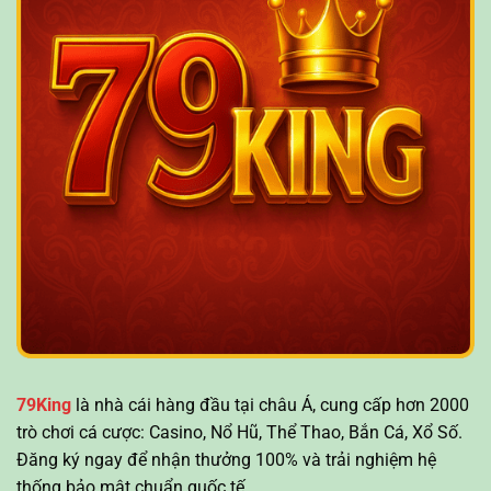
79King
là nhà cái hàng đầu tại châu Á, cung cấp hơn 2000
trò chơi cá cược: Casino, Nổ Hũ, Thể Thao, Bắn Cá, Xổ Số.
Đăng ký ngay để nhận thưởng 100% và trải nghiệm hệ
thống bảo mật chuẩn quốc tế.