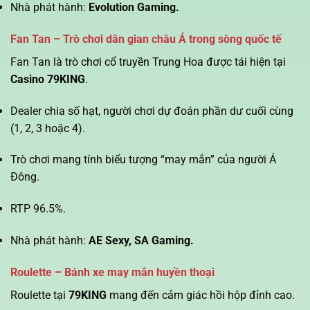
Nhà phát hành:
Evolution Gaming.
Fan Tan – Trò chơi dân gian châu Á trong sòng quốc tế
Fan Tan là trò chơi cổ truyền Trung Hoa được tái hiện tại
Casino 79KING
.
Dealer chia số hạt, người chơi dự đoán phần dư cuối cùng
(1, 2, 3 hoặc 4).
Trò chơi mang tính biểu tượng “may mắn” của người Á
Đông.
RTP 96.5%.
Nhà phát hành:
AE Sexy, SA Gaming.
Roulette – Bánh xe may mắn huyền thoại
Roulette tại
79KING
mang đến cảm giác hồi hộp đỉnh cao.