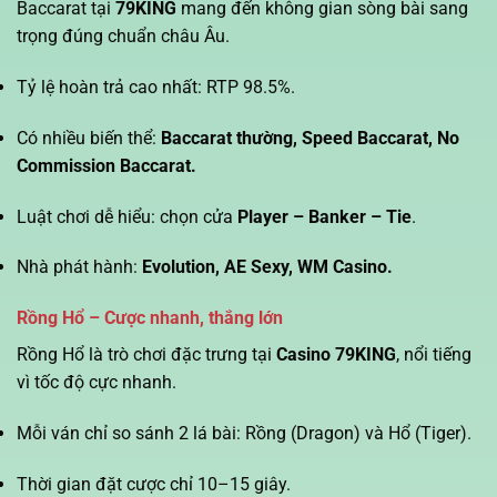
Baccarat tại
79KING
mang đến không gian sòng bài sang
trọng đúng chuẩn châu Âu.
Tỷ lệ hoàn trả cao nhất: RTP 98.5%.
Có nhiều biến thể:
Baccarat thường, Speed Baccarat, No
Commission Baccarat.
Luật chơi dễ hiểu: chọn cửa
Player – Banker – Tie
.
Nhà phát hành:
Evolution, AE Sexy, WM Casino.
Rồng Hổ – Cược nhanh, thắng lớn
Rồng Hổ là trò chơi đặc trưng tại
Casino 79KING
, nổi tiếng
vì tốc độ cực nhanh.
Mỗi ván chỉ so sánh 2 lá bài: Rồng (Dragon) và Hổ (Tiger).
Thời gian đặt cược chỉ 10–15 giây.