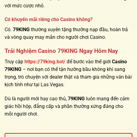
với mức cược nhỏ.
Có khuyến mãi riêng cho Casino không?
Có.
79KING
thường xuyên tặng thưởng nạp đầu, hoàn trả
và vòng quay may mắn cho người chơi Casino.
Trải Nghiệm Casino 79KING Ngay Hôm Nay
Truy cập
https://79king.bot/
để bước vào thế giới
Casino
79KING
– nơi bạn có thể tận hưởng bầu không khí sang
trọng, trò chuyện với dealer thật và tham gia những ván bài
kịch tính như tại Las Vegas.
Dù là người mới hay cao thủ,
79KING
luôn mang đến cảm
giác hồi hộp, đẳng cấp và phần thưởng xứng đáng cho
mỗi người chơi.