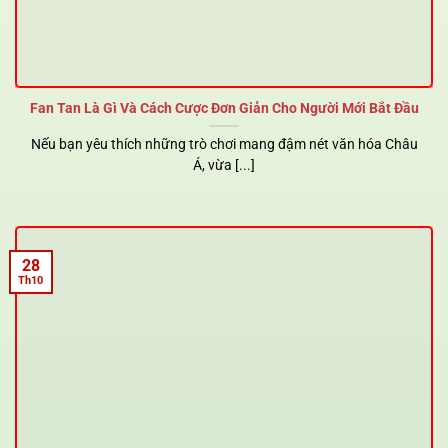
Fan Tan Là Gì Và Cách Cược Đơn Giản Cho Người Mới Bắt Đầu
Nếu bạn yêu thích những trò chơi mang đậm nét văn hóa Châu
Á, vừa [...]
28
Th10