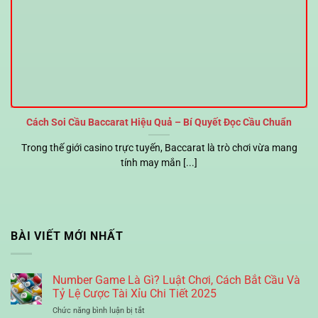
Cách Soi Cầu Baccarat Hiệu Quả – Bí Quyết Đọc Cầu Chuẩn
Trong thế giới casino trực tuyến, Baccarat là trò chơi vừa mang
tính may mắn [...]
BÀI VIẾT MỚI NHẤT
Number Game Là Gì? Luật Chơi, Cách Bắt Cầu Và
Tỷ Lệ Cược Tài Xỉu Chi Tiết 2025
ở
Chức năng bình luận bị tắt