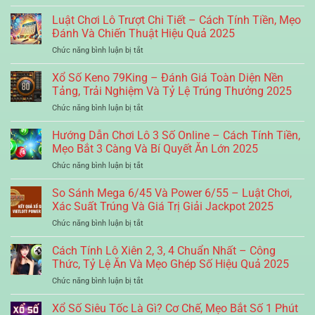
Number
Game
Luật Chơi Lô Trượt Chi Tiết – Cách Tính Tiền, Mẹo
Là
Đánh Và Chiến Thuật Hiệu Quả 2025
Gì?
ở
Chức năng bình luận bị tắt
Luật
Luật
Chơi,
Chơi
Xổ Số Keno 79King – Đánh Giá Toàn Diện Nền
Cách
Lô
Bắt
Tảng, Trải Nghiệm Và Tỷ Lệ Trúng Thưởng 2025
Trượt
Cầu
ở
Chức năng bình luận bị tắt
Chi
Và
Xổ
Tiết
Tỷ
Số
Hướng Dẫn Chơi Lô 3 Số Online – Cách Tính Tiền,
–
Lệ
Keno
Cách
Mẹo Bắt 3 Càng Và Bí Quyết Ăn Lớn 2025
Cược
79King
Tính
Tài
ở
Chức năng bình luận bị tắt
–
Tiền,
Xỉu
Hướng
Đánh
Mẹo
Chi
Dẫn
So Sánh Mega 6/45 Và Power 6/55 – Luật Chơi,
Giá
Đánh
Tiết
Chơi
Toàn
Xác Suất Trúng Và Giá Trị Giải Jackpot 2025
Và
2025
Lô
Diện
Chiến
ở
Chức năng bình luận bị tắt
3
Nền
Thuật
So
Số
Tảng,
Hiệu
Sánh
Cách Tính Lô Xiên 2, 3, 4 Chuẩn Nhất – Công
Online
Trải
Quả
Mega
–
Thức, Tỷ Lệ Ăn Và Mẹo Ghép Số Hiệu Quả 2025
Nghiệm
2025
6/45
Cách
Và
ở
Chức năng bình luận bị tắt
Và
Tính
Tỷ
Cách
Power
Tiền,
Lệ
Tính
Xổ Số Siêu Tốc Là Gì? Cơ Chế, Mẹo Bắt Số 1 Phút
6/55
Mẹo
Trúng