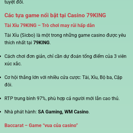
tuyệt đối.
Các tựa game nổi bật tại Casino 79KING
Tài Xỉu 79KING – Trò chơi may rủi hấp dẫn
Tài Xỉu (Sicbo) là một trong những game casino được yêu
thích nhất tại
79KING
.
Cách chơi đơn giản, chỉ cần dự đoán tổng điểm của 3 viên
xúc xắc.
Cơ hội thắng lớn với nhiều cửa cược: Tài, Xỉu, Bộ ba, Cặp
đôi.
RTP trung bình 97%, phù hợp cả người mới lẫn cao thủ.
Nhà phát hành:
SA Gaming, WM Casino
.
Baccarat – Game “vua của casino”