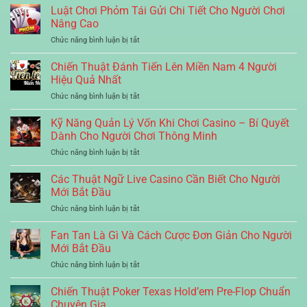
Quyết
Luật Chơi Phỏm Tái Gửi Chi Tiết Cho Người Chơi
Hay
–
Chơi
Úp
Nâng Cao
Hại
Mậu
–
Từ
ở
Chức năng bình luận bị tắt
Binh
Quyết
Góc
Luật
Xập
Định
Nhìn
Chơi
Chiến Thuật Đánh Tiến Lên Miền Nam 4 Người
Xám
Chuẩn
Toán
Phỏm
Luôn
Hiệu Quả Nhất
Dựa
Học
Tái
Thắng
Trên
ở
Chức năng bình luận bị tắt
Gửi
Dành
Tâm
Chiến
Chi
Cho
Lý
Thuật
Kỹ Năng Quản Lý Vốn Khi Chơi Casino – Bí Quyết
Tiết
Người
Và
Đánh
Cho
Dành Cho Người Chơi Thông Minh
Chơi
Tình
Tiến
Người
Trung
Huống
ở
Chức năng bình luận bị tắt
Lên
Chơi
Cấp
Kỹ
Miền
Nâng
Năng
Các Thuật Ngữ Live Casino Cần Biết Cho Người
Nam
Cao
Quản
4
Mới Bắt Đầu
Lý
Người
ở
Chức năng bình luận bị tắt
Vốn
Hiệu
Các
Khi
Quả
Thuật
Fan Tan Là Gì Và Cách Cược Đơn Giản Cho Người
Chơi
Nhất
Ngữ
Casino
Mới Bắt Đầu
Live
–
ở
Chức năng bình luận bị tắt
Casino
Bí
Fan
Cần
Quyết
Tan
Chiến Thuật Poker Texas Hold’em Pre-Flop Chuẩn
Biết
Dành
Là
Cho
Chuyên Gia
Cho