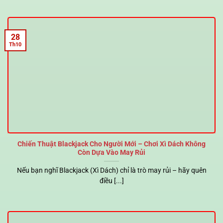
28
Th10
Chiến Thuật Blackjack Cho Người Mới – Chơi Xì Dách Không
Còn Dựa Vào May Rủi
Nếu bạn nghĩ Blackjack (Xì Dách) chỉ là trò may rủi – hãy quên
điều [...]