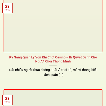
28
Th10
Kỹ Năng Quản Lý Vốn Khi Chơi Casino – Bí Quyết Dành Cho
Người Chơi Thông Minh
Rất nhiều người thua không phải vì chơi dở, mà vì không biết
cách quản [...]
28
Th10