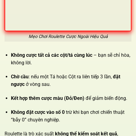
Mẹo Chơi Roulette Cược Ngoài Hiệu Quả
Không cược tất cả các cột/tá cùng lúc
– bạn sẽ chỉ hòa,
không lời.
Chờ cầu
: nếu một Tá hoặc Cột ra liên tiếp 3 lần,
đặt
ngược
ở vòng sau.
Kết hợp thêm cược màu (Đỏ/Đen)
để giảm biến động.
Không đặt cược vào số 0
trừ khi bạn chơi chiến thuật
“bẫy 0” chuyên nghiệp.
Roulette là trò xác suất
không thể kiểm soát kết quả
,