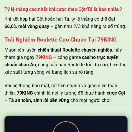
Tỷ lệ thắng cao nhất khi cược theo Cột/Tá là bao nhiêu?
Khi kết hợp hai Cột hoặc hai Tá, tỷ lệ thắng có thể đạt
66,6% mỗi vòng quay
– gần như 2/3 khả năng ra số trúng.
Trải Nghiệm Roulette Cực Chuẩn Tại 79KING
Muốn rèn luyện
chiến thuật Roulette chuyên nghiệp
, hãy
tham gia ngay
79KING
– cổng game
casino trực tuyến
chuẩn châu Âu
, cung cấp bàn Roulette tốc độ cao, hiển thị
xác suất từng vòng và bảng lịch sử rõ ràng.
Với hệ thống bảo mật, rút tiền nhanh và giao diện thân
thiện,
79KING
chính là nơi lý tưởng để thực hành
cược Cột
– Tá an toàn, sinh lời bền vững
cho mọi người chơi!