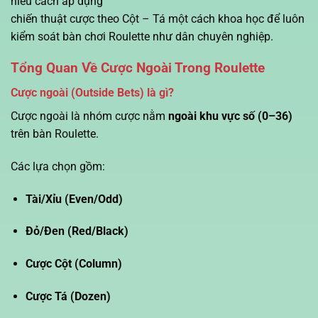
hiểu cách áp dụng
chiến thuật cược theo Cột – Tá một cách khoa học để luôn
kiểm soát bàn chơi Roulette như dân chuyên nghiệp.
Tổng Quan Về Cược Ngoài Trong Roulette
Cược ngoài (Outside Bets) là gì?
Cược ngoài là nhóm cược nằm
ngoài khu vực số (0–36)
trên bàn Roulette.
Các lựa chọn gồm:
Tài/Xỉu (Even/Odd)
Đỏ/Đen (Red/Black)
Cược Cột (Column)
Cược Tá (Dozen)