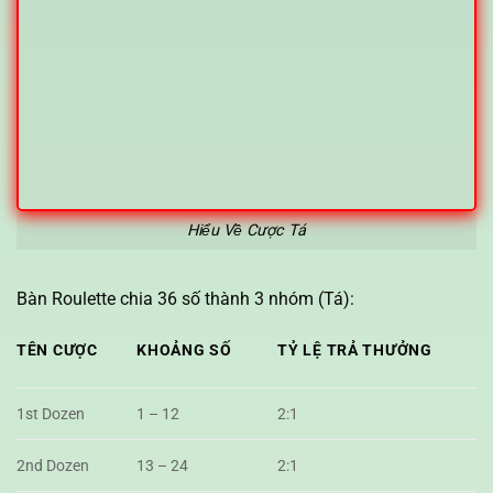
Hiểu Về Cược Tá
Bàn Roulette chia 36 số thành 3 nhóm (Tá):
TÊN CƯỢC
KHOẢNG SỐ
TỶ LỆ TRẢ THƯỞNG
1st Dozen
1 – 12
2:1
2nd Dozen
13 – 24
2:1