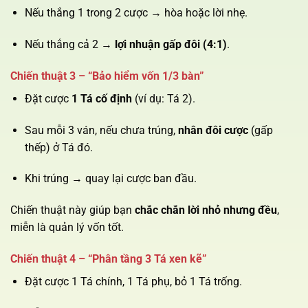
Nếu thắng 1 trong 2 cược → hòa hoặc lời nhẹ.
Nếu thắng cả 2 →
lợi nhuận gấp đôi (4:1)
.
Chiến thuật 3 – “Bảo hiểm vốn 1/3 bàn”
Đặt cược
1 Tá cố định
(ví dụ: Tá 2).
Sau mỗi 3 ván, nếu chưa trúng,
nhân đôi cược
(gấp
thếp) ở Tá đó.
Khi trúng → quay lại cược ban đầu.
Chiến thuật này giúp bạn
chắc chắn lời nhỏ nhưng đều
,
miễn là quản lý vốn tốt.
Chiến thuật 4 – “Phân tầng 3 Tá xen kẽ”
Đặt cược 1 Tá chính, 1 Tá phụ, bỏ 1 Tá trống.