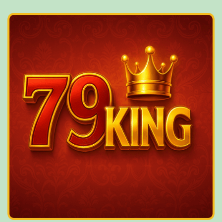
Bắt
Bắt
Cầu
Đầu
Chuẩn
Xác
Nhất
Cho
Người
Mới