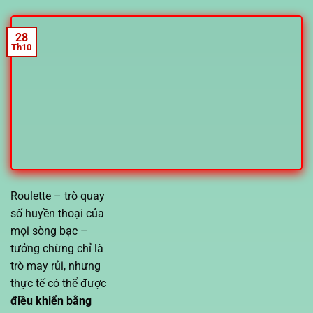
28
Th10
Roulette – trò quay
số huyền thoại của
mọi sòng bạc –
tưởng chừng chỉ là
trò may rủi, nhưng
thực tế có thể được
điều khiển bằng