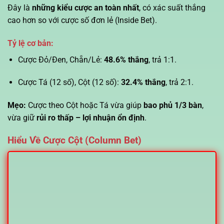
Đây là
những kiểu cược an toàn nhất
, có xác suất thắng
cao hơn so với cược số đơn lẻ (Inside Bet).
Tỷ lệ cơ bản:
Cược Đỏ/Đen, Chẵn/Lẻ:
48.6% thắng
, trả 1:1.
Cược Tá (12 số), Cột (12 số):
32.4% thắng
, trả 2:1.
Mẹo:
Cược theo Cột hoặc Tá vừa giúp
bao phủ 1/3 bàn
,
vừa giữ
rủi ro thấp – lợi nhuận ổn định
.
Hiểu Về Cược Cột (Column Bet)