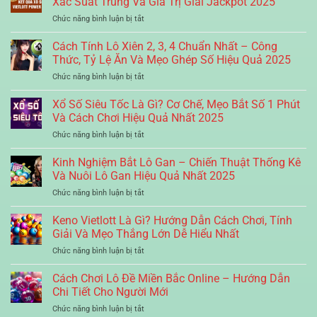
Xác Suất Trúng Và Giá Trị Giải Jackpot 2025
Và
2025
Lô
Diện
Chiến
ở
Chức năng bình luận bị tắt
3
Nền
Thuật
So
Số
Tảng,
Hiệu
Sánh
Cách Tính Lô Xiên 2, 3, 4 Chuẩn Nhất – Công
Online
Trải
Quả
Mega
–
Thức, Tỷ Lệ Ăn Và Mẹo Ghép Số Hiệu Quả 2025
Nghiệm
2025
6/45
Cách
Và
ở
Chức năng bình luận bị tắt
Và
Tính
Tỷ
Cách
Power
Tiền,
Lệ
Tính
Xổ Số Siêu Tốc Là Gì? Cơ Chế, Mẹo Bắt Số 1 Phút
6/55
Mẹo
Trúng
Lô
–
Và Cách Chơi Hiệu Quả Nhất 2025
Bắt
Thưởng
Xiên
Luật
3
2025
ở
Chức năng bình luận bị tắt
2,
Chơi,
Càng
Xổ
3,
Xác
Và
Số
Kinh Nghiệm Bắt Lô Gan – Chiến Thuật Thống Kê
4
Suất
Bí
Siêu
Chuẩn
Và Nuôi Lô Gan Hiệu Quả Nhất 2025
Trúng
Quyết
Tốc
Nhất
Và
Ăn
ở
Chức năng bình luận bị tắt
Là
–
Giá
Lớn
Kinh
Gì?
Công
Trị
2025
Nghiệm
Keno Vietlott Là Gì? Hướng Dẫn Cách Chơi, Tính
Cơ
Thức,
Giải
Bắt
Chế,
Giải Và Mẹo Thắng Lớn Dễ Hiểu Nhất
Tỷ
Jackpot
Lô
Mẹo
Lệ
2025
ở
Chức năng bình luận bị tắt
Gan
Bắt
Ăn
Keno
–
Số
Và
Vietlott
Cách Chơi Lô Đề Miền Bắc Online – Hướng Dẫn
Chiến
1
Mẹo
Là
Thuật
Chi Tiết Cho Người Mới
Phút
Ghép
Gì?
Thống
Và
Số
ở
Chức năng bình luận bị tắt
Hướng
Kê
Cách
Hiệu