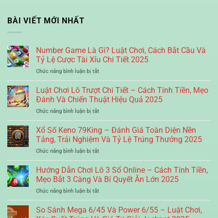
Bí Quyết Chơi Sicbo – Nâng Cấp Chiến Thuật Cược
➤
BÀI VIẾT MỚI NHẤT
Tổng Hiệu Quả
Cách Soi Cầu Baccarat Hiệu Quả – Bí Quyết Đọc Cầu
➤
Number Game Là Gì? Luật Chơi, Cách Bắt Cầu Và
Chuẩn
Tỷ Lệ Cược Tài Xỉu Chi Tiết 2025
ở
Chức năng bình luận bị tắt
Number
Game
Luật Chơi Lô Trượt Chi Tiết – Cách Tính Tiền, Mẹo
Là
Đánh Và Chiến Thuật Hiệu Quả 2025
Gì?
ở
Chức năng bình luận bị tắt
Luật
Luật
Chơi,
Chơi
Xổ Số Keno 79King – Đánh Giá Toàn Diện Nền
Cách
Lô
Bắt
Tảng, Trải Nghiệm Và Tỷ Lệ Trúng Thưởng 2025
Trượt
Cầu
ở
Chức năng bình luận bị tắt
Chi
Và
Xổ
Tiết
Tỷ
Số
Hướng Dẫn Chơi Lô 3 Số Online – Cách Tính Tiền,
–
Lệ
Keno
Cách
Mẹo Bắt 3 Càng Và Bí Quyết Ăn Lớn 2025
Cược
79King
Tính
Tài
ở
Chức năng bình luận bị tắt
–
Tiền,
Xỉu
Hướng
Đánh
Mẹo
Chi
Dẫn
So Sánh Mega 6/45 Và Power 6/55 – Luật Chơi,
Giá
Đánh
Tiết
Chơi
Toàn