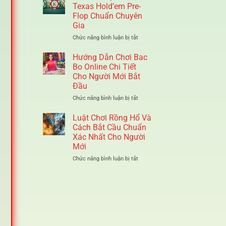
Mới
Thông
Là
Texas Hold’em Pre-
Bắt
Minh
Gì
Flop Chuẩn Chuyên
Đầu
Và
Gia
Cách
Cược
ở
Chức năng bình luận bị tắt
Đơn
Chiến
Giản
Thuật
Hướng Dẫn Chơi Bac
Cho
Poker
Bo Online Chi Tiết
Người
Texas
Cho Người Mới Bắt
Mới
Hold’em
Đầu
Bắt
Pre-
Đầu
Flop
ở
Chức năng bình luận bị tắt
Chuẩn
Hướng
Chuyên
Dẫn
Luật Chơi Rồng Hổ Và
Gia
Chơi
Cách Bắt Cầu Chuẩn
Bac
Xác Nhất Cho Người
Bo
Mới
Online
Chi
ở
Chức năng bình luận bị tắt
Tiết
Luật
Cho
Chơi
Người
Rồng
Mới
Hổ
Bắt
Và
Đầu
Cách
Bắt