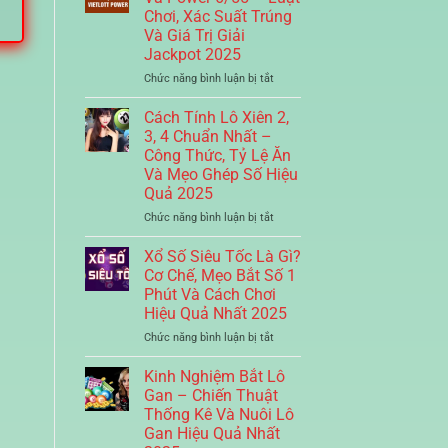
Trải
Lô
Chơi, Xác Suất Trúng
Nghiệm
3
Và Giá Trị Giải
Và
Số
Jackpot 2025
Tỷ
Online
Lệ
–
ở
Chức năng bình luận bị tắt
Trúng
Cách
So
Thưởng
Tính
Sánh
Cách Tính Lô Xiên 2,
2025
Tiền,
Mega
3, 4 Chuẩn Nhất –
Mẹo
6/45
Công Thức, Tỷ Lệ Ăn
Bắt
Và
Và Mẹo Ghép Số Hiệu
3
Power
Quả 2025
Càng
6/55
Và
–
ở
Chức năng bình luận bị tắt
Bí
Luật
Cách
Quyết
Chơi,
Tính
Xổ Số Siêu Tốc Là Gì?
Ăn
Xác
Lô
Cơ Chế, Mẹo Bắt Số 1
Lớn
Suất
Xiên
Phút Và Cách Chơi
2025
Trúng
2,
Hiệu Quả Nhất 2025
Và
3,
Giá
4
ở
Chức năng bình luận bị tắt
Trị
Chuẩn
Xổ
Giải
Nhất
Số
Kinh Nghiệm Bắt Lô
Jackpot
–
Siêu
Gan – Chiến Thuật
2025
Công
Tốc
Thống Kê Và Nuôi Lô
Thức,
Là
Gan Hiệu Quả Nhất
Tỷ
Gì?