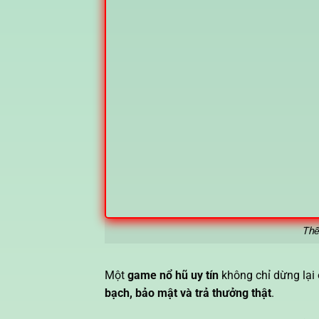
Thê
Một
game nổ hũ uy tín
không chỉ dừng lại
bạch, bảo mật và trả thưởng thật
.