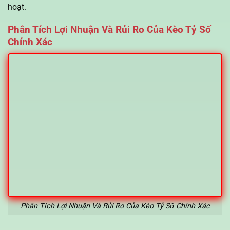
hoạt.
Phân Tích Lợi Nhuận Và Rủi Ro Của Kèo Tỷ Số
Chính Xác
Phân Tích Lợi Nhuận Và Rủi Ro Của Kèo Tỷ Số Chính Xác