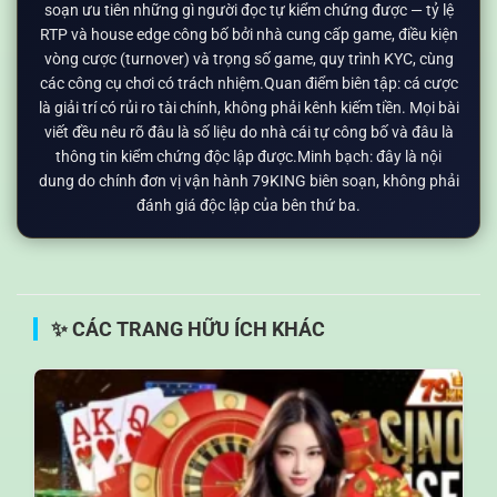
soạn ưu tiên những gì người đọc tự kiểm chứng được — tỷ lệ
RTP và house edge công bố bởi nhà cung cấp game, điều kiện
vòng cược (turnover) và trọng số game, quy trình KYC, cùng
các công cụ chơi có trách nhiệm.Quan điểm biên tập: cá cược
là giải trí có rủi ro tài chính, không phải kênh kiếm tiền. Mọi bài
viết đều nêu rõ đâu là số liệu do nhà cái tự công bố và đâu là
thông tin kiểm chứng độc lập được.Minh bạch: đây là nội
dung do chính đơn vị vận hành 79KING biên soạn, không phải
đánh giá độc lập của bên thứ ba.
✨ CÁC TRANG HỮU ÍCH KHÁC