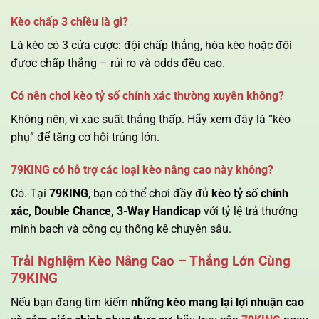
Kèo chấp 3 chiều là gì?
Là kèo có 3 cửa cược: đội chấp thắng, hòa kèo hoặc đội
được chấp thắng – rủi ro và odds đều cao.
Có nên chơi kèo tỷ số chính xác thường xuyên không?
Không nên, vì xác suất thắng thấp. Hãy xem đây là “kèo
phụ” để tăng cơ hội trúng lớn.
79KING có hỗ trợ các loại kèo nâng cao này không?
Có. Tại
79KING
, bạn có thể chơi đầy đủ
kèo tỷ số chính
xác, Double Chance, 3-Way Handicap
với tỷ lệ trả thưởng
minh bạch và công cụ thống kê chuyên sâu.
Trải Nghiệm Kèo Nâng Cao – Thắng Lớn Cùng
79KING
Nếu bạn đang tìm kiếm
những kèo mang lại lợi nhuận cao