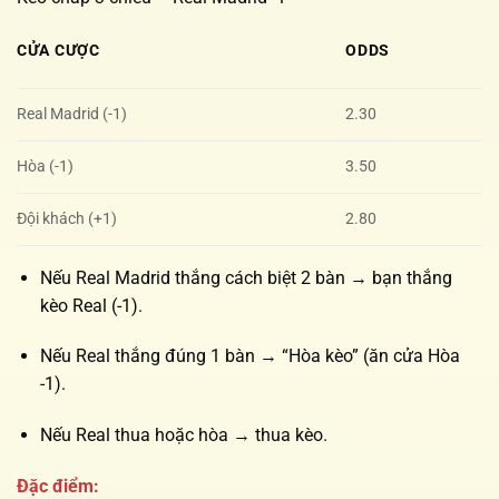
CỬA CƯỢC
ODDS
Real Madrid (-1)
2.30
Hòa (-1)
3.50
Đội khách (+1)
2.80
Nếu Real Madrid thắng cách biệt 2 bàn → bạn thắng
kèo Real (-1).
Nếu Real thắng đúng 1 bàn → “Hòa kèo” (ăn cửa Hòa
-1).
Nếu Real thua hoặc hòa → thua kèo.
Đặc điểm: