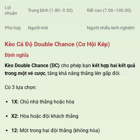
Lợi
Trung bình (1.80–3.50)
Rất cao (7.00–100.00)
nhuận
Phù hợp
Người mới
Người nhiều kinh nghiệm
Kèo Cá Độ Double Chance (Cơ Hội Kép)
Định nghĩa
Kèo Double Chance (DC)
cho phép bạn
kết hợp hai kết quả
trong một vé cược
, tăng khả năng thắng lên gấp đôi.
Có 3 lựa chọn:
1X:
Chủ nhà thắng hoặc hòa
X2:
Hòa hoặc đội khách thắng
12:
Một trong hai đội thắng (không hòa)