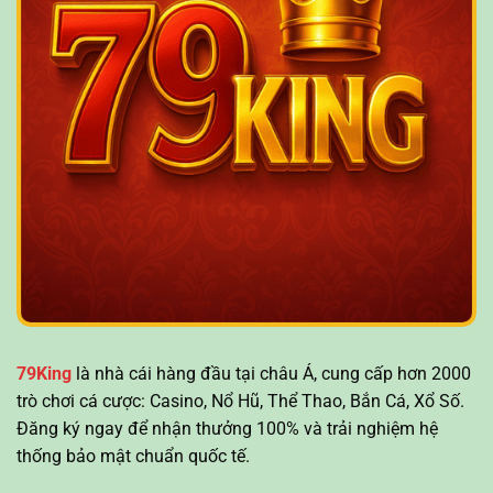
79King
là nhà cái hàng đầu tại châu Á, cung cấp hơn 2000
trò chơi cá cược: Casino, Nổ Hũ, Thể Thao, Bắn Cá, Xổ Số.
Đăng ký ngay để nhận thưởng 100% và trải nghiệm hệ
thống bảo mật chuẩn quốc tế.