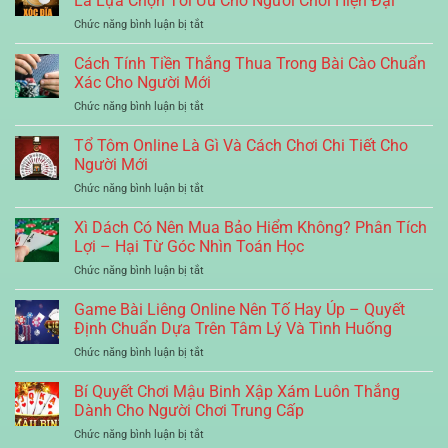
Là Lựa Chọn Tối Ưu Cho Người Chơi Hiện Đại
Thưởng
Dẫn
Dễ
ở
Chức năng bình luận bị tắt
Uy
Chi
Hiểu
So
Tín
Tiết
Nhất
Sánh
Cách Tính Tiền Thắng Thua Trong Bài Cào Chuẩn
Và
Cho
Xóc
Không
Người
Xác Cho Người Mới
Đĩa
Bịp
Mới
ở
Chức năng bình luận bị tắt
Online
–
Cách
Và
Cách
Tính
Tổ Tôm Online Là Gì Và Cách Chơi Chi Tiết Cho
Truyền
Nhận
Tiền
Thống
Người Mới
Biết
Thắng
–
Và
ở
Chức năng bình luận bị tắt
Thua
Đâu
Lựa
Tổ
Trong
Là
Chọn
Tôm
Xì Dách Có Nên Mua Bảo Hiểm Không? Phân Tích
Bài
Lựa
An
Online
Cào
Lợi – Hại Từ Góc Nhìn Toán Học
Chọn
Toàn
Là
Chuẩn
Tối
Cho
ở
Chức năng bình luận bị tắt
Gì
Xác
Ưu
Người
Xì
Và
Cho
Cho
Chơi
Dách
Game Bài Liêng Online Nên Tố Hay Úp – Quyết
Cách
Người
Người
Có
Chơi
Định Chuẩn Dựa Trên Tâm Lý Và Tình Huống
Mới
Chơi
Nên
Chi
Hiện
ở
Chức năng bình luận bị tắt
Mua
Tiết
Đại
Game
Bảo
Cho
Bài
Bí Quyết Chơi Mậu Binh Xập Xám Luôn Thắng
Hiểm
Người
Liêng
Không?
Dành Cho Người Chơi Trung Cấp
Mới
Online
Phân
ở
Chức năng bình luận bị tắt
Nên
Tích