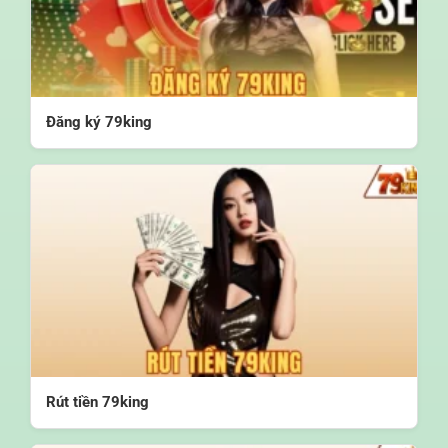
Đăng ký 79king
Rút tiền 79king