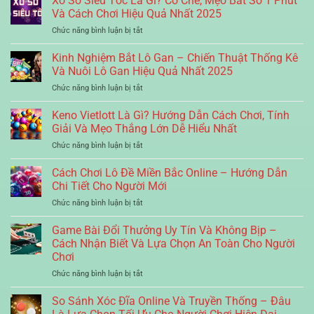
Xổ Số Siêu Tốc Là Gì? Cơ Chế, Mẹo Bắt Số 1 Phút
Mẹo
Trúng
Lô
–
Và Cách Chơi Hiệu Quả Nhất 2025
Bắt
Thưởng
Xiên
Luật
3
2025
ở
Chức năng bình luận bị tắt
2,
Chơi,
Càng
Xổ
3,
Xác
Và
Số
Kinh Nghiệm Bắt Lô Gan – Chiến Thuật Thống Kê
4
Suất
Bí
Siêu
Chuẩn
Và Nuôi Lô Gan Hiệu Quả Nhất 2025
Trúng
Quyết
Tốc
Nhất
Và
Ăn
ở
Chức năng bình luận bị tắt
Là
–
Giá
Lớn
Kinh
Gì?
Công
Trị
2025
Nghiệm
Keno Vietlott Là Gì? Hướng Dẫn Cách Chơi, Tính
Cơ
Thức,
Giải
Bắt
Chế,
Giải Và Mẹo Thắng Lớn Dễ Hiểu Nhất
Tỷ
Jackpot
Lô
Mẹo
Lệ
2025
ở
Chức năng bình luận bị tắt
Gan
Bắt
Ăn
Keno
–
Số
Và
Vietlott
Cách Chơi Lô Đề Miền Bắc Online – Hướng Dẫn
Chiến
1
Mẹo
Là
Thuật
Chi Tiết Cho Người Mới
Phút
Ghép
Gì?
Thống
Và
Số
ở
Chức năng bình luận bị tắt
Hướng
Kê
Cách
Hiệu
Cách
Dẫn
Và
Chơi
Quả
Chơi
Game Bài Đổi Thưởng Uy Tín Và Không Bịp –
Cách
Nuôi
Hiệu
2025
Lô
Chơi,
Cách Nhận Biết Và Lựa Chọn An Toàn Cho Người
Lô
Quả
Đề
Tính
Gan
Chơi
Nhất
Miền
Giải
Hiệu
2025
ở
Chức năng bình luận bị tắt
Bắc
Và
Quả
Game
Online
Mẹo
Nhất
Bài
–
So Sánh Xóc Đĩa Online Và Truyền Thống – Đâu
Thắng
2025
Đổi
Hướng
Lớn