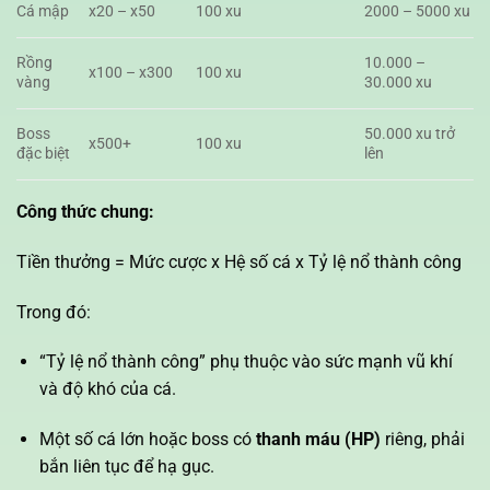
Cá mập
x20 – x50
100 xu
2000 – 5000 xu
Rồng
10.000 –
x100 – x300
100 xu
vàng
30.000 xu
Boss
50.000 xu trở
x500+
100 xu
đặc biệt
lên
Công thức chung:
Tiền thưởng = Mức cược x Hệ số cá x Tỷ lệ nổ thành công
Trong đó:
“Tỷ lệ nổ thành công” phụ thuộc vào sức mạnh vũ khí
và độ khó của cá.
Một số cá lớn hoặc boss có
thanh máu (HP)
riêng, phải
bắn liên tục để hạ gục.