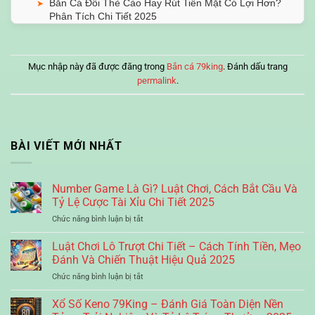
Bắn Cá Đổi Thẻ Cào Hay Rút Tiền Mặt Có Lợi Hơn?
➤
Phân Tích Chi Tiết 2025
Tải Game Bắn Cá Thần Tài APK/iOS – Hướng Dẫn Cài
➤
Đặt Nhanh Nhất 2025
Mục nhập này đã được đăng trong
Bắn cá 79king
. Đánh dấu trang
permalink
.
Chiến Thuật Bắn Cá Ria Mép Cho Người Mới – Bí
➤
Quyết Không Lỗ Vốn Khi Chơi Bắn Cá
Bắn Cá Ăn Xu Có Đổi Thưởng Được Không? Giải Mã
➤
BÀI VIẾT MỚI NHẤT
Cơ Chế Đổi Thưởng Thật Sự
Mẹo Bắn Cá Boss Long Vương Dễ Chết Nhất – Bí Kíp
➤
Number Game Là Gì? Luật Chơi, Cách Bắt Cầu Và
Săn Thưởng Khủng
Tỷ Lệ Cược Tài Xỉu Chi Tiết 2025
ở
Chức năng bình luận bị tắt
Bắn Cá Đổi Thẻ Cào – Hướng Dẫn Rút Tiền Và So
➤
Number
Sánh Các Hình Thức Thanh Toán Hiện Nay
Game
Luật Chơi Lô Trượt Chi Tiết – Cách Tính Tiền, Mẹo
Là
Đánh Và Chiến Thuật Hiệu Quả 2025
Gì?
Bắn Cá JILI – Đánh Giá Chi Tiết Và So Sánh Với Long
➤
ở
Chức năng bình luận bị tắt
Luật
Vương, Hải Vương, iCa, Bắn Cá Tiên
Luật
Chơi,
Chơi
Xổ Số Keno 79King – Đánh Giá Toàn Diện Nền
Cách
Lô
Bắt