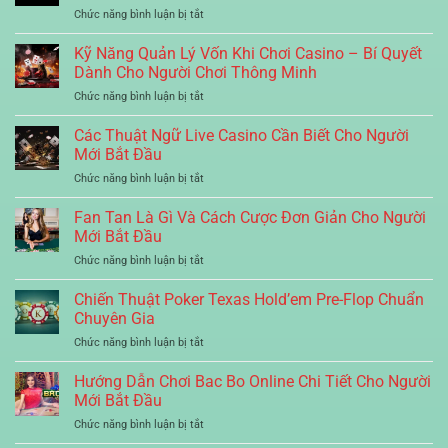
Thắng
Trên
ở
Chức năng bình luận bị tắt
Gửi
Dành
Tâm
Chiến
Chi
Cho
Lý
Thuật
Kỹ Năng Quản Lý Vốn Khi Chơi Casino – Bí Quyết
Tiết
Người
Và
Đánh
Cho
Dành Cho Người Chơi Thông Minh
Chơi
Tình
Tiến
Người
Trung
Huống
ở
Chức năng bình luận bị tắt
Lên
Chơi
Cấp
Kỹ
Miền
Nâng
Năng
Các Thuật Ngữ Live Casino Cần Biết Cho Người
Nam
Cao
Quản
4
Mới Bắt Đầu
Lý
Người
ở
Chức năng bình luận bị tắt
Vốn
Hiệu
Các
Khi
Quả
Thuật
Fan Tan Là Gì Và Cách Cược Đơn Giản Cho Người
Chơi
Nhất
Ngữ
Casino
Mới Bắt Đầu
Live
–
ở
Chức năng bình luận bị tắt
Casino
Bí
Fan
Cần
Quyết
Tan
Chiến Thuật Poker Texas Hold’em Pre-Flop Chuẩn
Biết
Dành
Là
Cho
Chuyên Gia
Cho
Gì
Người
Người
ở
Chức năng bình luận bị tắt
Và
Mới
Chơi
Chiến
Cách
Bắt
Thông
Thuật
Hướng Dẫn Chơi Bac Bo Online Chi Tiết Cho Người
Cược
Đầu
Minh
Poker
Đơn
Mới Bắt Đầu
Texas
Giản
ở
Chức năng bình luận bị tắt
Hold’em
Cho
Hướng
Pre-
Người