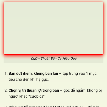
Chiến Thuật Bắn Cá Hiệu Quả
Bắn dứt điểm, không bắn lan
– tập trung vào 1 mục
tiêu cho đến khi hạ gục.
Chọn vị trí thuận lợi trong bàn
– góc dễ ngắm, không bị
người khác “cướp cá”.