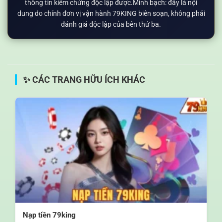
thông tin kiểm chứng độc lập được.Minh bạch: đây là nội
dung do chính đơn vị vận hành 79KING biên soạn, không phải
đánh giá độc lập của bên thứ ba.
✨ CÁC TRANG HỮU ÍCH KHÁC
Nạp tiền 79king