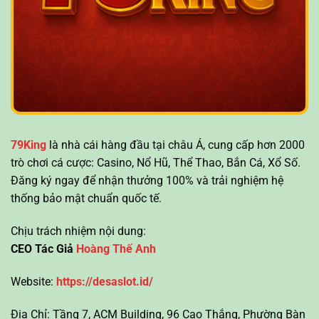
79King
là nhà cái hàng đầu tại châu Á, cung cấp hơn 2000
trò chơi cá cược: Casino, Nổ Hũ, Thể Thao, Bắn Cá, Xổ Số.
Đăng ký ngay để nhận thưởng 100% và trải nghiệm hệ
thống bảo mật chuẩn quốc tế.
Chịu trách nhiệm nội dung:
CEO Tác Giả
Hoàng Thế Anh
Website:
https://desaslot.id/
Địa Chỉ: Tầng 7, ACM Building, 96 Cao Thắng, Phường Bàn