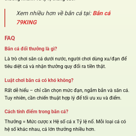
Xem nhiều hơn về bắn cá tại:
Bắn cá
79KING
FAQ
Bắn cá đổi thưởng là gì?
Là trò chơi săn cá dưới nước, người chơi dùng xu/đạn để
tiêu diệt cá và nhận thưởng quy đổi ra tiền thật.
Luật chơi bắn cá có khó không?
Rất dễ hiểu – chỉ cần chọn mức đạn, ngắm bắn và săn cá.
Tuy nhiên, cần chiến thuật hợp lý để tối ưu xu và điểm.
Cách tính điểm trong bắn cá?
Thưởng = Mức cược x Hệ số cá x Tỷ lệ nổ. Mỗi loại cá có
hệ số khác nhau, cá lớn thưởng nhiều hơn.