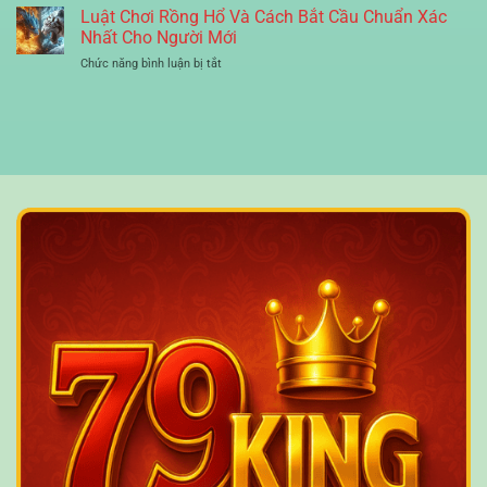
Dẫn
Luật Chơi Rồng Hổ Và Cách Bắt Cầu Chuẩn Xác
Flop
Mới
Chơi
Chuẩn
Nhất Cho Người Mới
Bắt
Bac
Chuyên
Đầu
ở
Chức năng bình luận bị tắt
Bo
Gia
Luật
Online
Chơi
Chi
Rồng
Tiết
Hổ
Cho
Và
Người
Cách
Mới
Bắt
Bắt
Cầu
Đầu
Chuẩn
Xác
Nhất
Cho
Người
Mới