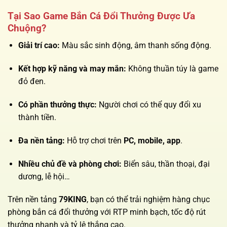
Tại Sao Game Bắn Cá Đổi Thưởng Được Ưa
Chuộng?
Giải trí cao:
Màu sắc sinh động, âm thanh sống động.
Kết hợp kỹ năng và may mắn:
Không thuần túy là game
đỏ đen.
Có phần thưởng thực:
Người chơi có thể quy đổi xu
thành tiền.
Đa nền tảng:
Hỗ trợ chơi trên
PC, mobile, app
.
Nhiều chủ đề và phòng chơi:
Biển sâu, thần thoại, đại
dương, lễ hội…
Trên nền tảng
79KING
, bạn có thể trải nghiệm hàng chục
phòng bắn cá đổi thưởng với RTP minh bạch, tốc độ rút
thưởng nhanh và tỷ lệ thắng cao.