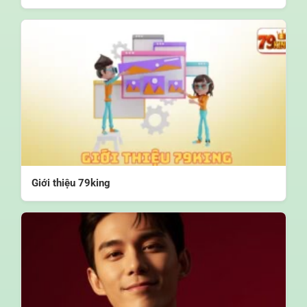
Giới thiệu 79king