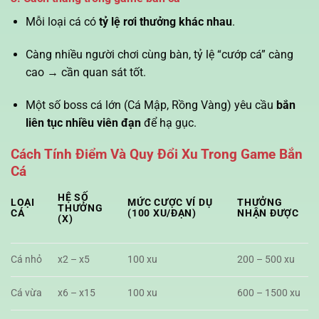
Mỗi loại cá có
tỷ lệ rơi thưởng khác nhau
.
Càng nhiều người chơi cùng bàn, tỷ lệ “cướp cá” càng
cao → cần quan sát tốt.
Một số boss cá lớn (Cá Mập, Rồng Vàng) yêu cầu
bắn
liên tục nhiều viên đạn
để hạ gục.
Cách Tính Điểm Và Quy Đổi Xu Trong Game Bắn
Cá
HỆ SỐ
LOẠI
MỨC CƯỢC VÍ DỤ
THƯỞNG
THƯỞNG
CÁ
(100 XU/ĐẠN)
NHẬN ĐƯỢC
(X)
Cá nhỏ
x2 – x5
100 xu
200 – 500 xu
Cá vừa
x6 – x15
100 xu
600 – 1500 xu