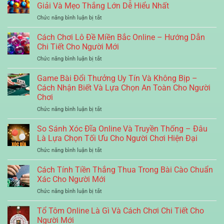
Bắt
Chế,
Giải Và Mẹo Thắng Lớn Dễ Hiểu Nhất
Tỷ
Jackpot
Lô
Mẹo
Lệ
2025
ở
Chức năng bình luận bị tắt
Gan
Bắt
Ăn
Keno
–
Số
Và
Vietlott
Cách Chơi Lô Đề Miền Bắc Online – Hướng Dẫn
Chiến
1
Mẹo
Là
Thuật
Chi Tiết Cho Người Mới
Phút
Ghép
Gì?
Thống
Và
Số
ở
Chức năng bình luận bị tắt
Hướng
Kê
Cách
Hiệu
Cách
Dẫn
Và
Chơi
Quả
Chơi
Game Bài Đổi Thưởng Uy Tín Và Không Bịp –
Cách
Nuôi
Hiệu
2025
Lô
Chơi,
Cách Nhận Biết Và Lựa Chọn An Toàn Cho Người
Lô
Quả
Đề
Tính
Gan
Chơi
Nhất
Miền
Giải
Hiệu
2025
ở
Chức năng bình luận bị tắt
Bắc
Và
Quả
Game
Online
Mẹo
Nhất
Bài
–
So Sánh Xóc Đĩa Online Và Truyền Thống – Đâu
Thắng
2025
Đổi
Hướng
Lớn
Là Lựa Chọn Tối Ưu Cho Người Chơi Hiện Đại
Thưởng
Dẫn
Dễ
ở
Chức năng bình luận bị tắt
Uy
Chi
Hiểu
So
Tín
Tiết
Nhất
Sánh
Cách Tính Tiền Thắng Thua Trong Bài Cào Chuẩn
Và
Cho
Xóc
Không
Người
Xác Cho Người Mới
Đĩa
Bịp
Mới
ở
Chức năng bình luận bị tắt
Online
–
Cách
Và
Cách
Tính
Tổ Tôm Online Là Gì Và Cách Chơi Chi Tiết Cho
Truyền
Nhận
Tiền
Thống
Người Mới
Biết