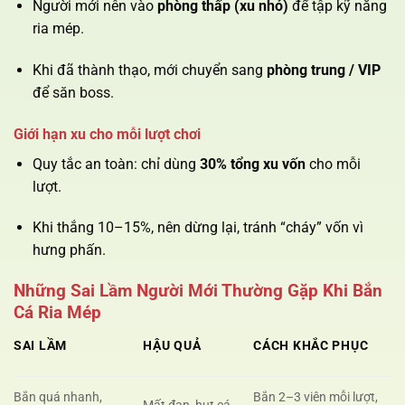
Người mới nên vào
phòng thấp (xu nhỏ)
để tập kỹ năng
ria mép.
Khi đã thành thạo, mới chuyển sang
phòng trung / VIP
để săn boss.
Giới hạn xu cho mỗi lượt chơi
Quy tắc an toàn: chỉ dùng
30% tổng xu vốn
cho mỗi
lượt.
Khi thắng 10–15%, nên dừng lại, tránh “cháy” vốn vì
hưng phấn.
Những Sai Lầm Người Mới Thường Gặp Khi Bắn
Cá Ria Mép
SAI LẦM
HẬU QUẢ
CÁCH KHẮC PHỤC
Bắn quá nhanh,
Bắn 2–3 viên mỗi lượt,