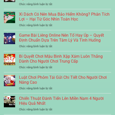
Thắng
–
Và
ở
Chức năng bình luận bị tắt
Thua
Đâu
Lựa
Tổ
Trong
Là
Chọn
Tôm
Xì Dách Có Nên Mua Bảo Hiểm Không? Phân Tích
Bài
Lựa
An
Online
Cào
Lợi – Hại Từ Góc Nhìn Toán Học
Chọn
Toàn
Là
Chuẩn
Tối
Cho
ở
Chức năng bình luận bị tắt
Gì
Xác
Ưu
Người
Xì
Và
Cho
Cho
Chơi
Dách
Game Bài Liêng Online Nên Tố Hay Úp – Quyết
Cách
Người
Người
Có
Chơi
Định Chuẩn Dựa Trên Tâm Lý Và Tình Huống
Mới
Chơi
Nên
Chi
Hiện
ở
Chức năng bình luận bị tắt
Mua
Tiết
Đại
Game
Bảo
Cho
Bài
Bí Quyết Chơi Mậu Binh Xập Xám Luôn Thắng
Hiểm
Người
Liêng
Không?
Dành Cho Người Chơi Trung Cấp
Mới
Online
Phân
ở
Chức năng bình luận bị tắt
Nên
Tích
Bí
Tố
Lợi
Quyết
Luật Chơi Phỏm Tái Gửi Chi Tiết Cho Người Chơi
Hay
–
Chơi
Úp
Nâng Cao
Hại
Mậu
–
Từ
ở
Chức năng bình luận bị tắt
Binh
Quyết
Góc
Luật
Xập
Định
Nhìn
Chơi
Chiến Thuật Đánh Tiến Lên Miền Nam 4 Người
Xám
Chuẩn
Toán
Phỏm
Luôn
Hiệu Quả Nhất
Dựa
Học
Tái
Thắng
Trên
ở
Chức năng bình luận bị tắt
Gửi
Dành
Tâm
Chiến
Chi