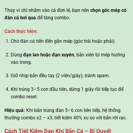
Thay vì chỉ nhắm vào cá đơn lẻ, bạn nên
chọn góc mép có
đàn cá bơi qua
để tăng combo.
Cách thực hiện:
Chờ đàn cá tiến đến gần mép (góc trái hoặc phải).
Dùng
đạn lan hoặc đạn xuyên
, bắn xiên từ mép hướng
vào trong.
Giữ nhịp bắn đều tay (2 viên/giây), tránh spam.
Khi trúng 3–5 con đầu tiên, dừng 1 giây rồi tiếp tục để
combo reset.
Hiệu quả:
Khi bắn trúng đàn 5–6 con liên tiếp, hệ thống
thưởng combo x2 – x3, tiết kiệm 40% xu so với bắn rời rạc.
Cách Tiết Kiệm Đạn Khi Bắn Cá – Bí Quyết