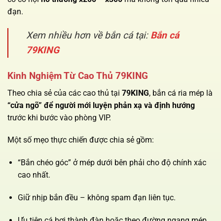
đạn.
Xem nhiều hơn về bắn cá tại:
Bắn cá
79KING
Kinh Nghiệm Từ Cao Thủ 79KING
Theo chia sẻ của các cao thủ tại
79KING
, bắn cá ria mép là
“cửa ngõ” để người mới luyện phản xạ và định hướng
trước khi bước vào phòng VIP.
Một số mẹo thực chiến được chia sẻ gồm:
“Bắn chéo góc” ở mép dưới bên phải cho độ chính xác
cao nhất.
Giữ nhịp bắn đều – không spam đạn liên tục.
Ưu tiên cá bơi thành đàn hoặc theo đường ngang mép.