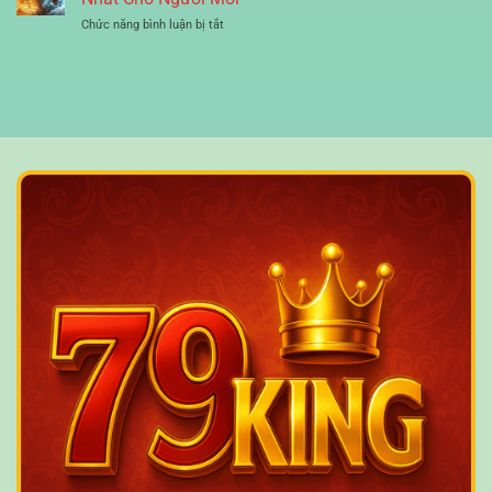
Bac
Chuyên
Đầu
ở
Chức năng bình luận bị tắt
Bo
Gia
Luật
Online
Chơi
Chi
Rồng
Tiết
Hổ
Cho
Và
Người
Cách
Mới
Bắt
Bắt
Cầu
Đầu
Chuẩn
Xác
Nhất
Cho
Người
Mới