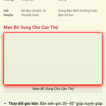
Hải
Né đạn nhanh, di
Dùng đạn định hướng hoặc
Huyền
chuyển loạn
đạn nổ lan
Mẹo Bổ Sung Cho Cao Thủ
Mẹo Bổ Sung Cho Cao Thủ
Thay đổi góc bắn:
Bắn xiên góc 30–45° giúp xuyên giáp