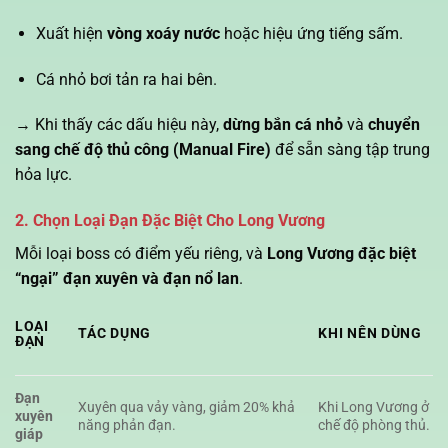
Xuất hiện
vòng xoáy nước
hoặc hiệu ứng tiếng sấm.
Cá nhỏ bơi tản ra hai bên.
→ Khi thấy các dấu hiệu này,
dừng bắn cá nhỏ
và
chuyển
sang chế độ thủ công (Manual Fire)
để sẵn sàng tập trung
hỏa lực.
2. Chọn Loại Đạn Đặc Biệt Cho Long Vương
Mỗi loại boss có điểm yếu riêng, và
Long Vương đặc biệt
“ngại” đạn xuyên và đạn nổ lan
.
LOẠI
TÁC DỤNG
KHI NÊN DÙNG
ĐẠN
Đạn
Xuyên qua vảy vàng, giảm 20% khả
Khi Long Vương ở
xuyên
năng phản đạn.
chế độ phòng thủ.
giáp