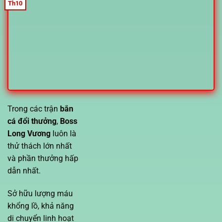
Th10
Trong các trận
bắn
cá đổi thưởng
,
Boss
Long Vương
luôn là
thử thách lớn nhất
và phần thưởng hấp
dẫn nhất.
Sở hữu lượng máu
khổng lồ, khả năng
di chuyển linh hoạt