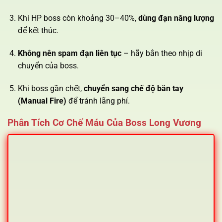
Khi HP boss còn khoảng 30–40%,
dùng đạn năng lượng
để kết thúc.
Không nên spam đạn liên tục
– hãy bắn theo nhịp di
chuyển của boss.
Khi boss gần chết,
chuyển sang chế độ bắn tay
(Manual Fire)
để tránh lãng phí.
Phân Tích Cơ Chế Máu Của Boss Long Vương