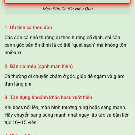
Mẹo Săn Cá iCa Hiệu Quả
1. Ưu tiên cá theo đàn
Các đàn cá nhỏ thường đi theo hướng cố định, chỉ cần
canh góc bắn ổn định là có thể “quét sạch” mà không tốn
nhiều xu.
2. Bắn ria mép (cạnh màn hình)
Cá thường di chuyển chậm ở góc, giúp dễ ngắm và giảm
đạn lãng phí.
3. Tận dụng khoảnh khắc boss xuất hiện
Khi boss nổi lên, màn hình thường rung hoặc sáng mạnh.
Hãy chuyển sang súng mạnh nhất ngay lập tức và bắn liên
tục 10–15 viên.