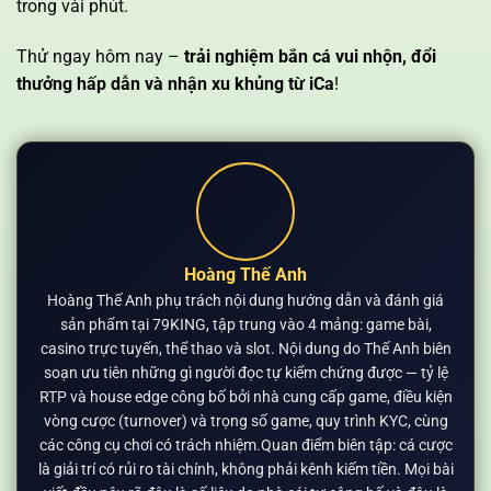
trong vài phút.
Thử ngay hôm nay –
trải nghiệm bắn cá vui nhộn, đổi
thưởng hấp dẫn và nhận xu khủng từ iCa
!
Hoàng Thế Anh
Hoàng Thế Anh phụ trách nội dung hướng dẫn và đánh giá
sản phẩm tại 79KING, tập trung vào 4 mảng: game bài,
casino trực tuyến, thể thao và slot. Nội dung do Thế Anh biên
soạn ưu tiên những gì người đọc tự kiểm chứng được — tỷ lệ
RTP và house edge công bố bởi nhà cung cấp game, điều kiện
vòng cược (turnover) và trọng số game, quy trình KYC, cùng
các công cụ chơi có trách nhiệm.Quan điểm biên tập: cá cược
là giải trí có rủi ro tài chính, không phải kênh kiếm tiền. Mọi bài