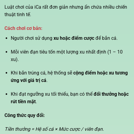
Luật chơi của iCa rất đơn giản nhưng ẩn chứa nhiều chiến
thuật tinh tế.
Cách chơi cơ bản:
Người chơi sử dụng
xu hoặc điểm cược
để bắn cá.
Mỗi viên đạn tiêu tốn một lượng xu nhất định (1 – 10
xu).
Khi bắn trúng cá, hệ thống sẽ
cộng điểm hoặc xu tương
ứng với giá trị cá
.
Khi đạt ngưỡng xu tối thiểu, bạn có thể
đổi thưởng hoặc
rút tiền mặt
.
Công thức quy đổi:
Tiền thưởng = Hệ số cá × Mức cược / viên đạn.