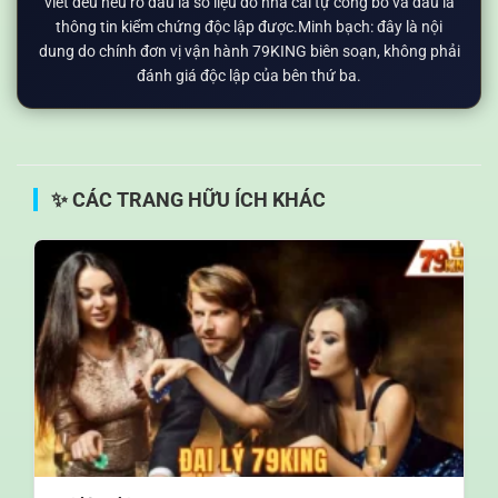
viết đều nêu rõ đâu là số liệu do nhà cái tự công bố và đâu là
thông tin kiểm chứng độc lập được.Minh bạch: đây là nội
dung do chính đơn vị vận hành 79KING biên soạn, không phải
đánh giá độc lập của bên thứ ba.
✨ CÁC TRANG HỮU ÍCH KHÁC