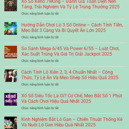
Xổ Số Keno 79King – Đánh Giá Toàn Diện Nền
Cách
Lô
Bắt
Tảng, Trải Nghiệm Và Tỷ Lệ Trúng Thưởng 2025
Tool Hack Bắn Cá Đổi Thưởng – Sự Thật, Rủi Ro Và
➤
Trượt
Cầu
Cảnh Báo Từ Chuyên Gia
ở
Chức năng bình luận bị tắt
Chi
Và
Xổ
Tiết
Tỷ
Số
Hướng Dẫn Chơi Lô 3 Số Online – Cách Tính Tiền,
–
Lệ
Bắn Cá Đổi Thưởng Là Gì – Luật Chơi, Cách Tính
➤
Keno
Cách
Mẹo Bắt 3 Càng Và Bí Quyết Ăn Lớn 2025
Cược
Điểm Và Cơ Chế Hoạt Động Cụ Thể
79King
Tính
Tài
ở
Chức năng bình luận bị tắt
–
Tiền,
Xỉu
Hướng
Đánh
Mẹo
Chi
Dẫn
So Sánh Mega 6/45 Và Power 6/55 – Luật Chơi,
Giá
Đánh
Tiết
Chơi
Toàn
Xác Suất Trúng Và Giá Trị Giải Jackpot 2025
Và
2025
Lô
Diện
Chiến
ở
Chức năng bình luận bị tắt
3
Nền
Thuật
So
Số
Tảng,
Hiệu
Sánh
Cách Tính Lô Xiên 2, 3, 4 Chuẩn Nhất – Công
Online
Trải
Quả
Mega
–
Thức, Tỷ Lệ Ăn Và Mẹo Ghép Số Hiệu Quả 2025
Nghiệm
2025
6/45
Cách
Và
ở
Chức năng bình luận bị tắt
Và
Tính
Tỷ
Cách
Power
Tiền,
Lệ
Tính
Xổ Số Siêu Tốc Là Gì? Cơ Chế, Mẹo Bắt Số 1 Phút
6/55
Mẹo
Trúng
Lô
–
Và Cách Chơi Hiệu Quả Nhất 2025
Bắt
Thưởng
Xiên
Luật
3
2025
ở
Chức năng bình luận bị tắt
2,
Chơi,
Càng
Xổ
3,
Xác
Và
Số
Kinh Nghiệm Bắt Lô Gan – Chiến Thuật Thống Kê
4
Suất
Bí
Siêu
Chuẩn
Và Nuôi Lô Gan Hiệu Quả Nhất 2025
Trúng
Quyết
Tốc
Nhất