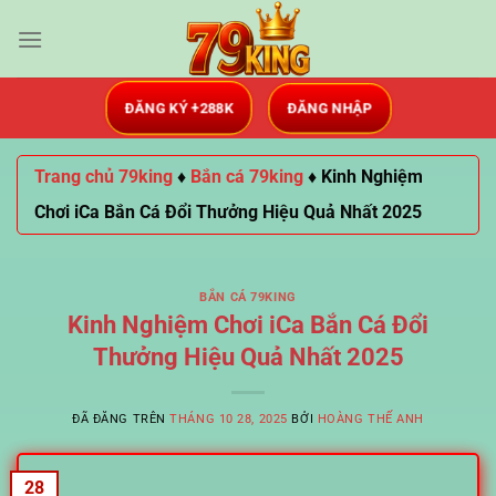
Chuyển
đến
nội
dung
ĐĂNG NHẬP
ĐĂNG KÝ +288K
Trang chủ 79king
♦️
Bắn cá 79king
♦️
Kinh Nghiệm
Chơi iCa Bắn Cá Đổi Thưởng Hiệu Quả Nhất 2025
BẮN CÁ 79KING
Kinh Nghiệm Chơi iCa Bắn Cá Đổi
Thưởng Hiệu Quả Nhất 2025
ĐÃ ĐĂNG TRÊN
THÁNG 10 28, 2025
BỞI
HOÀNG THẾ ANH
28