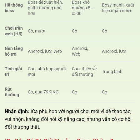
Boss dễ xuất hiện,
Boss khó
Hệ thống
Boss mạnh, xuất
phần thưởng nhỏ
nhưng x5 –
boss
hiện ngẫu nhiên
hơn
x500
Chơi trên
Có, mượt
Có
Có
web (H5)
Nền tảng
Android,
Android, iOS, Web
Android, iOS
hỗ trợ
Web
Tính giải
Cao, phù hợp người
Cao, thiên về
Trung bình
trí
mới
đổi thưởng
Rút
Có, qua 79KING
Có
Có
thưởng
Nhận định:
iCa phù hợp với người chơi mới vì dễ thao tác,
vui nhộn, không đòi hỏi kỹ năng cao, nhưng vẫn có cơ hội
đổi thưởng thật.