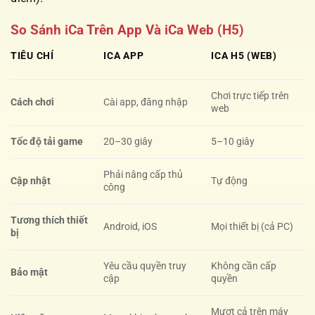
So Sánh iCa Trên App Và iCa Web (H5)
TIÊU CHÍ
ICA APP
ICA H5 (WEB)
Chơi trực tiếp trên
Cách chơi
Cài app, đăng nhập
web
Tốc độ tải game
20–30 giây
5–10 giây
Phải nâng cấp thủ
Cập nhật
Tự động
công
Tương thích thiết
Android, iOS
Mọi thiết bị (cả PC)
bị
Yêu cầu quyền truy
Không cần cấp
Bảo mật
cập
quyền
Mượt cả trên máy