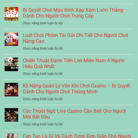
Tổng Hiệu Quả
Đại
Game
Bảo
Cho
Bài
Bí Quyết Chơi Mậu Binh Xập Xám Luôn Thắng
Hiểm
Người
Liêng
Không?
Dành Cho Người Chơi Trung Cấp
Mới
Cách Soi Cầu Baccarat Hiệu Quả – Bí Quyết Đọc Cầu
➤
Online
Phân
Chuẩn
ở
Chức năng bình luận bị tắt
Nên
Tích
Bí
Tố
Lợi
Quyết
Luật Chơi Phỏm Tái Gửi Chi Tiết Cho Người Chơi
Hay
Phân Tích Bắn Cá Rồng Vàng Và Bắn Cá Ngũ Long –
–
➤
Chơi
Úp
Nâng Cao
Hại
Phiên Bản Nào Dễ Thắng Hơn?
Mậu
–
Từ
ở
Chức năng bình luận bị tắt
Binh
Quyết
Góc
Luật
Xập
Cách Nhận Biết Game Bắn Cá Rút Tiền Mặt Uy Tín
Định
➤
Nhìn
Chơi
Chiến Thuật Đánh Tiến Lên Miền Nam 4 Người
Xám
Chuẩn
Năm 2025
Toán
Phỏm
Luôn
Hiệu Quả Nhất
Dựa
Học
Tái
Thắng
Trên
ở
Chức năng bình luận bị tắt
Gửi
Bắn Cá Miễn Phí Có Kiếm Được Tiền Không? Sự Thật
Dành
➤
Tâm
Chiến
Chi
Cho
Cần Biết 2025
Lý
Thuật
Kỹ Năng Quản Lý Vốn Khi Chơi Casino – Bí Quyết
Tiết
Người
Và
Đánh
Cho
Dành Cho Người Chơi Thông Minh
Chơi
Tình
Tiến
Kinh Nghiệm Chơi iCa Bắn Cá Đổi Thưởng Hiệu Quả
Người
➤
Trung
Huống
ở
Chức năng bình luận bị tắt
Lên
Chơi
Nhất 2025
Cấp
Kỹ
Miền
Nâng
Năng
Các Thuật Ngữ Live Casino Cần Biết Cho Người
Nam
Cao
Quản
Bắn Cá Đổi Thẻ Cào Hay Rút Tiền Mặt Có Lợi Hơn?
➤
4
Mới Bắt Đầu
Lý
Phân Tích Chi Tiết 2025
Người
ở
Chức năng bình luận bị tắt
Vốn
Hiệu
Các
Khi
Quả
Thuật
Tải Game Bắn Cá Thần Tài APK/iOS – Hướng Dẫn Cài
➤
Fan Tan Là Gì Và Cách Cược Đơn Giản Cho Người
Chơi
Nhất