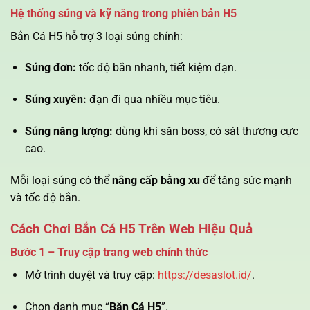
Hệ thống súng và kỹ năng trong phiên bản H5
Bắn Cá H5 hỗ trợ 3 loại súng chính:
Súng đơn:
tốc độ bắn nhanh, tiết kiệm đạn.
Súng xuyên:
đạn đi qua nhiều mục tiêu.
Súng năng lượng:
dùng khi săn boss, có sát thương cực
cao.
Mỗi loại súng có thể
nâng cấp bằng xu
để tăng sức mạnh
và tốc độ bắn.
Cách Chơi Bắn Cá H5 Trên Web Hiệu Quả
Bước 1 – Truy cập trang web chính thức
Mở trình duyệt và truy cập:
https://desaslot.id/
.
Chọn danh mục “
Bắn Cá H5
”.