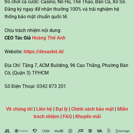
➤
trò chơi cá cược: Casino, Nổ Hũ, Thể Thao, Bắn Cá, Xổ Số.
Trong Cá Cược Bóng Đá
Đăng ký ngay để nhận thưởng 100% và trải nghiệm hệ
thống bảo mật chuẩn quốc tế.
Kèo Châu Âu Là Gì? Hướng Dẫn Đọc Kèo 1X2, Tỷ Số
➤
Và Tài Xỉu Chuẩn Nhất
Chịu trách nhiệm nội dung:
CEO Tác Giả
Hoàng Thế Anh
Kèo Xiên Bóng Đá (Mix Parlay) – Cách Tính Chuẩn Và
➤
Mẹo Tăng Tỷ Lệ Thắng
Website:
https://desaslot.id/
Game Nổ Hũ Uy Tín – Trải Nghiệm Slot An Toàn Và
➤
Dễ Thắng Nhất 2025
Địa Chỉ: Tầng 7, ACM Building, 96 Cao Thắng, Phường Bàn
Cờ, (Quận 3) TP.HCM
Nổ Hũ Đổi Thưởng – Quay Trúng Hũ Vàng, Đổi Ngay
➤
Tiền Mặt Uy Tín
Số Điện Thoại: 0342 873 201
Tài Xỉu Nổ Hũ – Trải Nghiệm Cược Số Kết Hợp Slot
➤
Cực Đỉnh
Về chúng tôi
|
Liên hệ
|
Đại lý
|
Chính sách bảo mật
|
Miễn
Quay Hũ Miễn Phí – Chơi Free Cực Dễ, Nhận Thưởng
trách nhiệm
|
FAQ
|
Khuyến mãi
➤
Không Cần Nạp