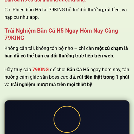
Có. Phiên bản H5 tại 79KING hỗ trợ đổi thưởng, rút tiền, và
nạp xu như app.
Trải Nghiệm Bắn Cá H5 Ngay Hôm Nay Cùng
79KING
Không cần tải, không tốn bộ nhớ – chỉ cần
một cú chạm là
bạn đã có thể bắn cá đổi thưởng trực tiếp trên web
.
Hãy truy cập
79KING
để chơi
Bắn Cá H5
ngay hôm nay, tận
hưởng cảm giác săn boss cực đã,
rút tiền thật trong 1 phút
và
trải nghiệm mượt mà trên mọi thiết bị
!