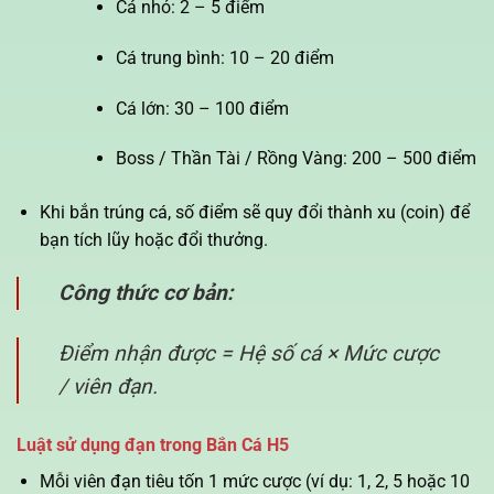
Cá nhỏ: 2 – 5 điểm
Cá trung bình: 10 – 20 điểm
Cá lớn: 30 – 100 điểm
Boss / Thần Tài / Rồng Vàng: 200 – 500 điểm
Khi bắn trúng cá, số điểm sẽ quy đổi thành xu (coin) để
bạn tích lũy hoặc đổi thưởng.
Công thức cơ bản:
Điểm nhận được = Hệ số cá × Mức cược
/ viên đạn.
Luật sử dụng đạn trong Bắn Cá H5
Mỗi viên đạn tiêu tốn 1 mức cược (ví dụ: 1, 2, 5 hoặc 10