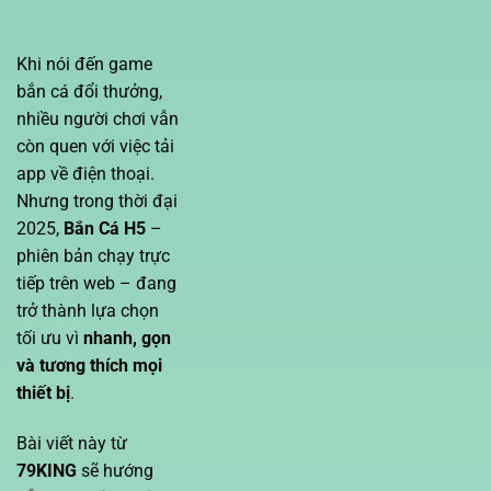
Khi nói đến game
bắn cá đổi thưởng,
nhiều người chơi vẫn
còn quen với việc tải
app về điện thoại.
Nhưng trong thời đại
2025,
Bắn Cá H5
–
phiên bản chạy trực
tiếp trên web – đang
trở thành lựa chọn
tối ưu vì
nhanh, gọn
và tương thích mọi
thiết bị
.
Bài viết này từ
79KING
sẽ hướng