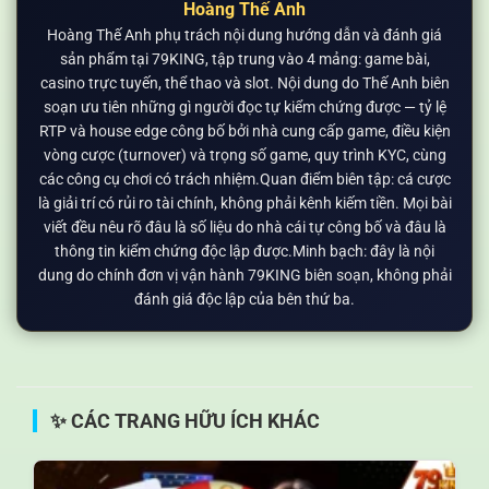
Hoàng Thế Anh
Hoàng Thế Anh phụ trách nội dung hướng dẫn và đánh giá
sản phẩm tại 79KING, tập trung vào 4 mảng: game bài,
casino trực tuyến, thể thao và slot. Nội dung do Thế Anh biên
soạn ưu tiên những gì người đọc tự kiểm chứng được — tỷ lệ
RTP và house edge công bố bởi nhà cung cấp game, điều kiện
vòng cược (turnover) và trọng số game, quy trình KYC, cùng
các công cụ chơi có trách nhiệm.Quan điểm biên tập: cá cược
là giải trí có rủi ro tài chính, không phải kênh kiếm tiền. Mọi bài
viết đều nêu rõ đâu là số liệu do nhà cái tự công bố và đâu là
thông tin kiểm chứng độc lập được.Minh bạch: đây là nội
dung do chính đơn vị vận hành 79KING biên soạn, không phải
đánh giá độc lập của bên thứ ba.
✨ CÁC TRANG HỮU ÍCH KHÁC