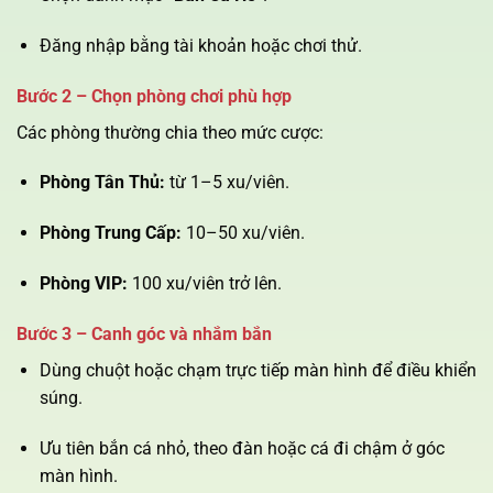
Đăng nhập bằng tài khoản hoặc chơi thử.
Bước 2 – Chọn phòng chơi phù hợp
Các phòng thường chia theo mức cược:
Phòng Tân Thủ:
từ 1–5 xu/viên.
Phòng Trung Cấp:
10–50 xu/viên.
Phòng VIP:
100 xu/viên trở lên.
Bước 3 – Canh góc và nhắm bắn
Dùng chuột hoặc chạm trực tiếp màn hình để điều khiển
súng.
Ưu tiên bắn cá nhỏ, theo đàn hoặc cá đi chậm ở góc
màn hình.