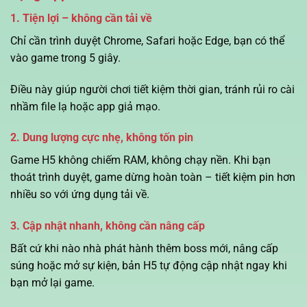
1. Tiện lợi – không cần tải về
Chỉ cần trình duyệt Chrome, Safari hoặc Edge, bạn có thể
vào game trong 5 giây.
Điều này giúp người chơi tiết kiệm thời gian, tránh rủi ro cài
nhầm file lạ hoặc app giả mạo.
2. Dung lượng cực nhẹ, không tốn pin
Game H5 không chiếm RAM, không chạy nền. Khi bạn
thoát trình duyệt, game dừng hoàn toàn – tiết kiệm pin hơn
nhiều so với ứng dụng tải về.
3. Cập nhật nhanh, không cần nâng cấp
Bất cứ khi nào nhà phát hành thêm boss mới, nâng cấp
súng hoặc mở sự kiện, bản H5 tự động cập nhật ngay khi
bạn mở lại game.