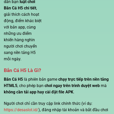
dẫn bạn
luật chơi
Bắn Cá H5 chi tiết
,
giải thích cách hoạt
động, điểm khác biệt
với bản app, cùng
những ưu điểm
khiến hàng nghìn
người chơi chuyển
sang nền tảng H5
mỗi ngày.
Bắn Cá H5 Là Gì?
Bắn Cá H5
là phiên bản game
chạy trực tiếp trên nền tảng
HTML5
, cho phép bạn
chơi ngay trên trình duyệt web
mà
không cần tải app hay cài đặt file APK
.
Người chơi chỉ cần truy cập link chính thức (ví dụ:
https://desaslot.id/
), đăng nhập tài khoản và bắt đầu chơi