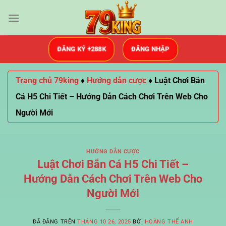
Chuyển
đến
nội
dung
ĐĂNG NHẬP
ĐĂNG KÝ +288K
Trang chủ 79king
♦️
Hướng dẫn cược
♦️
Luật Chơi Bắn
Cá H5 Chi Tiết – Hướng Dẫn Cách Chơi Trên Web Cho
Người Mới
HƯỚNG DẪN CƯỢC
Luật Chơi Bắn Cá H5 Chi Tiết –
Hướng Dẫn Cách Chơi Trên Web Cho
Người Mới
ĐÃ ĐĂNG TRÊN
THÁNG 10 26, 2025
BỞI
HOÀNG THẾ ANH